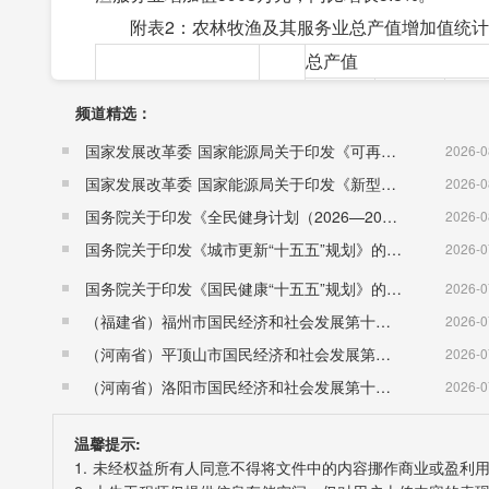
附表2：农林牧渔及其服务业总产值增加值统计
总产值
增速
项目
单位
频道精选：
2019年
2018年
（
国家发展改革委 国家能源局关于印发《可再生能源发展“十五五”规划》的通知 （发改能源〔2026〕1067号）
2026-0
价）
国家发展改革委 国家能源局关于印发《新型电力系统建设“十五五”规划》的通知​ （发改能源〔2026〕942号）
2026-0
农林牧渔及其服务业
万元
326474
307300
5.6
国务院关于印发《全民健身计划（2026—2030年）》的通知 （国发〔2026〕26号）
2026-0
（一）农业
万元
169233
156541
7.8
国务院关于印发《城市更新“十五五”规划》的通知（国发〔2026〕12号）
2026-0
（二）林业
万元
70358
64479
6.0
国务院关于印发《国民健康“十五五”规划》的通知 （国发〔2026〕23号）
2026-0
（三）牧业
万元
68955
69456
0.1
（福建省）福州市国民经济和社会发展第十五个五年规划纲要
2026-0
（四）渔业
万元
8709
8043
7.2
（河南省）平顶山市国民经济和社会发展第十五个五年规划纲要
2026-0
（五）农林牧渔服务
万元
9219
8781
6.1
（河南省）洛阳市国民经济和社会发展第十五个五年规划纲要
2026-0
业
三、工业和建筑房地产业
温馨提示:
全县规上工业总产值完成13.11亿元，同比增长15
1. 未经权益所有人同意不得将文件中的内容挪作商业或盈利