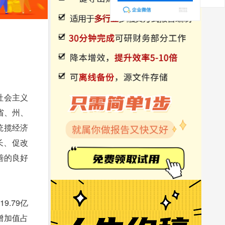
社会主义
省、州、
统揽经济
长、促改
善的良好
.79亿
业增加值占