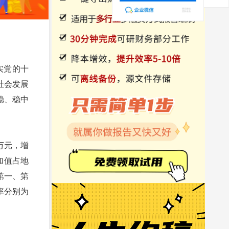
实党的十
社会发展
稳、稳中
9万元，增
增加值占地
，第一、第
率分别为