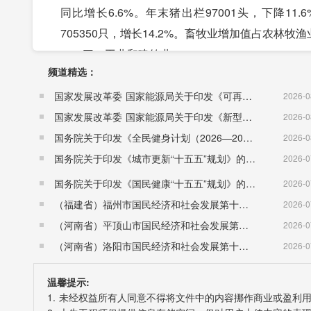
同比增长6.6%。年末猪出栏97001头，下降11.6
705350只，增长14.2%。畜牧业增加值占农林牧渔
三、工业和建筑业
频道精选：
(一)工业
全年全部工业增加值完成48322万元，比上年下降
国家发展改革委 国家能源局关于印发《可再生能源发展“十五五”规划》的通知 （发改能源〔2026〕1067号）
2026-0
中，分经济类型看，国有控股企业增加值增长89.4%
国家发展改革委 国家能源局关于印发《新型电力系统建设“十五五”规划》的通知​ （发改能源〔2026〕942号）
2026-0
表1 2000万元以上工业主要产品产量
国务院关于印发《全民健身计划（2026—2030年）》的通知 （国发〔2026〕26号）
2026-0
国务院关于印发《城市更新“十五五”规划》的通知（国发〔2026〕12号）
2026-0
指标
单位
2019年
20
国务院关于印发《国民健康“十五五”规划》的通知 （国发〔2026〕23号）
2026-0
鲜、冷藏肉
万吨
0.06
0.0
（福建省）福州市国民经济和社会发展第十五个五年规划纲要
2026-0
辣椒制品（省级产品）
吨
507.5
0.0
（河南省）平顶山市国民经济和社会发展第十五个五年规划纲要
2026-0
饮料酒
万千升
0.03
0.0
（河南省）洛阳市国民经济和社会发展第十五个五年规划纲要
2026-0
#果酒及配制酒
千升
291.9
332
温馨提示:
中药饮品（省级产品）
吨
527
0.0
1. 未经权益所有人同意不得将文件中的内容挪作商业或盈利
水泥
万吨
6.52
9.5