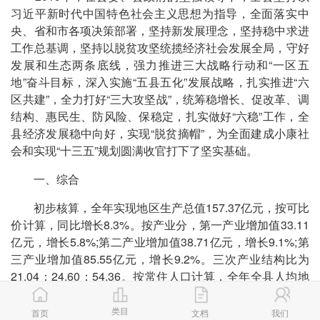
习近平新时代中国特色社会主义思想为指导，全面落实中
央、省和市各项决策部署，坚持新发展理念，坚持稳中求进
工作总基调，坚持以脱贫攻坚统揽经济社会发展全局，守好
发展和生态两条底线，强力推进三大战略行动和“一区五
地”奋斗目标，深入实施“五县五化”发展战略，扎实推进“六
区共建”，全力打好“三大攻坚战”，统筹稳增长、促改革、调
结构、惠民生、防风险、保稳定，扎实做好“六稳”工作，全
县经济发展稳中向好，实现“脱贫摘帽”，为全面建成小康社
会和实现“十三五”规划圆满收官打下了坚实基础。
一、综合
初步核算，全年实现地区生产总值157.37亿元，按可比
价计算，同比增长8.3%。按产业分，第一产业增加值33.11
亿元，增长5.8%;第二产业增加值38.71亿元，增长9.1%;第
三产业增加值85.55亿元，增长9.2%。三次产业结构比为
21.04：24.60：54.36。按常住人口计算，全年全县人均地
区生产总值达到32342元。
类目
首页
文档
我们