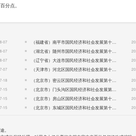
个百分点。
7.9%。农林牧渔业增加值193.76亿元，增长7.7%。
22千公顷。油料作物种植面积14.90千公顷，增加1.55千公顷
（福建省）南平市国民经济和社会发展第十五个五年规划纲要
8-07
20
98.34千公顷，增加4.33千公顷。桑园面积54.20千公顷，增加0
（湖北省）随州市国民经济和社会发展第十五个五年规划纲要
8-07
20
（辽宁省）大连市国民经济和社会发展第十五个五年规划纲要
8-07
20
产量1.62万吨，增产17.7%;甘蔗产量309.58万吨，增产4.7
（天津市）河北区国民经济和社会发展第十五个五年规划纲要
7-07
20
1.78万吨，增产49.5%;板栗产量3.39万吨，增产1.2%;核桃产量
（北京市）密云区国民经济和社会发展第十五个五年规划纲要
7-18
20
（北京市）门头沟区国民经济和社会发展第十五个五年规划纲要
7-15
20
万吨，减产0.2%;八角产量1.00万吨，增产2.6%。
（北京市）房山区国民经济和社会发展第十五个五年规划纲要
7-15
20
（北京市）东城区国民经济和社会发展第十五个五年规划纲要
7-15
20
出栏146.21万头，下降29.5%。全年畜禽肉类总产量20.57
量2.55万吨，增长81.6%;羊肉产量1.34万吨，增长32.8%;禽肉产
用途。
%。蚕茧产量13.28万吨，增长2.5%。