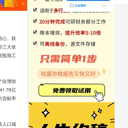
信心、鼓
好三大攻
稳预期工
产业增加
1.78亿
长的贡献率
籍人口城