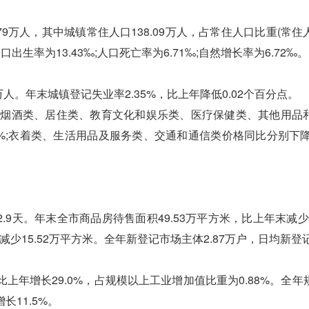
.79万人，其中城镇常住人口138.09万人，占常住人口比重(常
口出生率为13.43‰;人口死亡率为6.71‰;自然增长率为6.72‰。
人。年末城镇登记失业率2.35%，比上年降低0.02个百分点。
烟酒类、居住类、教育文化和娱乐类、医疗保健类、其他用品
、2.1%;衣着类、生活用品及服务类、交通和通信类价格同比分别下降
天。年末全市商品房待售面积49.53万平方米，比上年末减少33
减少15.52万平方米。全年新登记市场主体2.87万户，日均新登
年增长29.0%，占规模以上工业增加值比重为0.88%。全年
长11.5%。