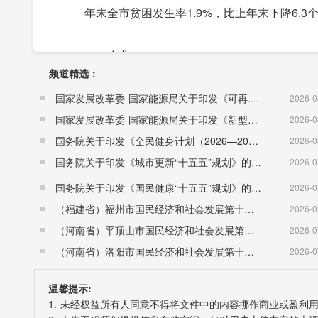
年末全市贫困发生率1.9%，比上年末下降6.3
二、农业
频道精选：
全年农林牧渔业实现总产值318.10亿元，比上年增长
全年粮食种植面积245.16千公顷，比上年减少3.
国家发展改革委 国家能源局关于印发《可再生能源发展“十五五”规划》的通知 （发改能源〔2026〕1067号）
2026-0
面积49.80千公顷，增加0.38千公顷;蔬菜种植面积
国家发展改革委 国家能源局关于印发《新型电力系统建设“十五五”规划》的通知​ （发改能源〔2026〕942号）
2026-0
顷。
国务院关于印发《全民健身计划（2026—2030年）》的通知 （国发〔2026〕26号）
2026-0
全年粮食总产量95.03万吨，比上年下降2.8%;油料
国务院关于印发《城市更新“十五五”规划》的通知（国发〔2026〕12号）
2026-0
量(含食用瓜)177.45万吨，增产7.2%;园林水果产量6
国务院关于印发《国民健康“十五五”规划》的通知 （国发〔2026〕23号）
2026-0
吨，增产4.0%。
（福建省）福州市国民经济和社会发展第十五个五年规划纲要
2026-0
油桐籽产量2.38万吨，减产0.2%;油茶籽产量2.38
（河南省）平顶山市国民经济和社会发展第十五个五年规划纲要
2026-0
（河南省）洛阳市国民经济和社会发展第十五个五年规划纲要
2026-0
年末生猪存栏58.15万头，比上年下降60.7%;生猪
温馨提示:
8.4%。其中猪肉产量11.10万吨，下降28.7%;牛肉产
1. 未经权益所有人同意不得将文件中的内容挪作商业或盈利
万吨，增长28.7%。禽蛋产量1.00万吨，增长13.7