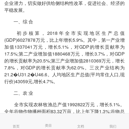
企业潜力，切实做好供给侧结构性改革，促进社会、经济的
平稳发展。
一、综 合
初步核算，2018年全市实现地区生产总值
(GDP)6027878万元，比上年增长5.9%。其中，第一产业增
加值1337041万元，增长5.1%，对GDP的增长贡献率为
17.5%;第二产业增加值1880468万元，增长3.7%，对GDP
的增长贡献率为20.5%;第三产业增加值2810369万元，增长
7.8%，对GDP的增长贡献率为62.0%。三次产业结构为
21.2�U31.2�U46.6。人均地区生产总值(平均常住人口,现
行价)43059元,增长4.7%。
二、农 业
全市实现农林牧渔总产值1992822万元，增长5.1%。
全年谷物作物播种面积83.32万亩，比上年下降1.3%;谷物总
产量37.45万吨，比上年下降2.2%。水果面积129.76万亩,
水果总产量160.88万吨，增长8.5%。其中香(大)蕉面积
类目
首页
文档
我们