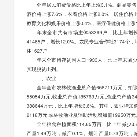
全年居民消费价格比上年上涨3.1%。商品零售
酒价格上涨7.6%，衣着价格上涨2.0%，居住价格
教育文化和娱乐价格上涨0.4%，医疗保健价格上涨1
年末全市共有市场主体53399户，比上年增长11
41465户，增长12.0%。农民专业合作社3174
体1627户。
年末全市留存贫困人口1933人，比上年末减少573
实现脱贫出列。
二、农业
全年全市农林牧渔业总产值658711万元，扣除价
55054万元;牧业总产值185763万元;渔业总产
388644万元，比上年增长3.6%。其中，农业增加值
2118万元;农林牧渔业及辅助活动增加值19950万元
全年粮食种植面积114.65万亩，比上年减少3.8
产量1.49万吨，减产0.1%。烟叶产量0.73万吨，