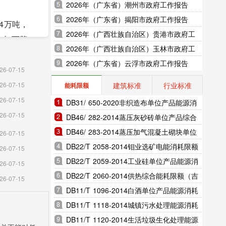
2026年（广东省）潮州市政府工作报告
2026年（广东省）揭阳市政府工作报告
94万吨，
2026年（广西壮族自治区）贵港市政府工
上年下降
作报告
2026年（广西壮族自治区）玉林市政府工
作报告
2026年（广东省）云浮市政府工作报告
26-07-15
，全年规
建筑标准
行业标准
26-07-15
能耗限额
个百分点;
26-07-15
DB31/ 650-2020非织造布单位产品能源消
.1%，下
26-07-15
耗限额（上海市地方标准）
DB46/ 282-2014蒸压灰砂砖单位产品综合
能耗和电耗限额（海南省地方标准）
DB46/ 283-2014蒸压加气混凝土砌块单位
26-07-15
12.3
产品综合能耗和电耗限额（海南省地方标
DB22/T 2058-2014钼业选矿电能消耗限额
26-07-15
准）
（吉林省地方标准）
DB22/T 2059-2014工业硅单位产品能源消
26-07-15
耗限额（吉林省地方标准）
DB22/T 2060-2014供热综合能耗限额（吉
26-07-15
住宿和餐
林省地方标准）
DB11/T 1096-2014白酒单位产品能源消耗
限额（北京市地方标准）
DB11/T 1118-2014城镇污水处理能源消耗
其他服务业
限额（北京市地方标准）
DB11/T 1120-2014生活垃圾生化处理能源