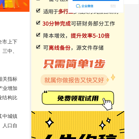
全市上下
、三中、
相关指标
一产业增加
产业结构比
其中城镇
‰，人口自