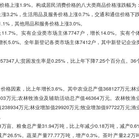
价格上涨1.9%。构成居民消费价格的八大类商品价格涨跌幅为
上涨3.2%，生活用品及服务价格上涨0.7%，交通和通信价格下跌
.1%，其他用品和服务价格上涨3.0%。
.7%。实有企业类市场主体7747户，增长14.0%。实有个
个，增长5.0%。全年新登记各类市场主体7412户，其中新登记企
47人;贫困发生率是0.25%，比上年下降7.25个百分点。36
格因素，比上年增长3.6%。其中农业总产值368127万元;林
值3403万元;农林牧渔业及辅助活动总产值46364万元。农林牧
238934万元;林业增加值29920万元;牧业增加值97722万元;
。
万亩。粮食总产量31.94万吨，比上年减少0.18万吨，减产0.
减产26.5%。蔬菜产量77.77万吨，增产0.3%。茶叶产量2.2