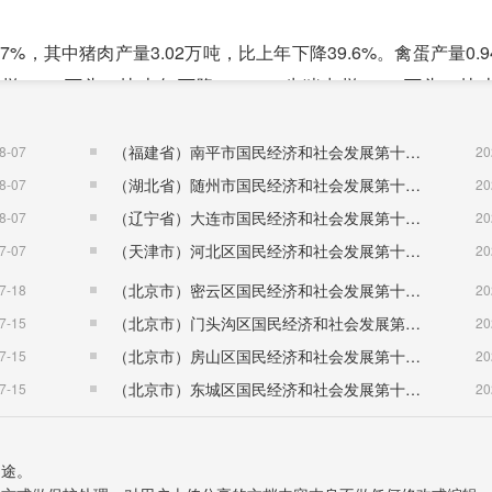
%，其中猪肉产量3.02万吨，比上年下降39.6%。禽蛋产量0.
7.31万头，比上年下降54.8%，生猪出栏39.53万头，比
（福建省）南平市国民经济和社会发展第十五个五年规划纲要
8-07
20
3%。规模以上工业企业40家，规模以上工业增加值增长10.1%
（湖北省）随州市国民经济和社会发展第十五个五年规划纲要
8-07
20
72.3元，比上年减少4元，营业收入利润率16.4%，增长3.7
（辽宁省）大连市国民经济和社会发展第十五个五年规划纲要
8-07
20
百元资产实现的年营业收入31.80元，增加0.84元;资产负债率52
（天津市）河北区国民经济和社会发展第十五个五年规划纲要
7-07
20
（北京市）密云区国民经济和社会发展第十五个五年规划纲要
7-18
20
长9.9%。全市具有资质等级建筑业企业25家，完成建筑业总产值
（北京市）门头沟区国民经济和社会发展第十五个五年规划纲要
7-15
20
（北京市）房山区国民经济和社会发展第十五个五年规划纲要
7-15
20
（北京市）东城区国民经济和社会发展第十五个五年规划纲要
7-15
20
.0%;交通运输、仓储和邮政业增加值9.41亿元，增长7.0%;
.36亿元，增长15.1%;房地产业增加值31.28亿元，增长1.2%;
用途。