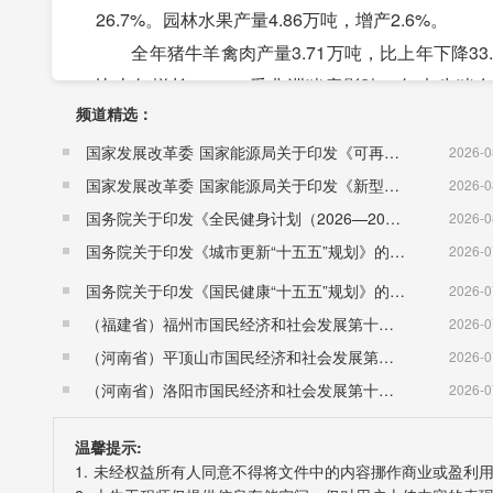
26.7%。园林水果产量4.86万吨，增产2.6%。
全年猪牛羊禽肉产量3.71万吨，比上年下降33.7
比上年增长0.6%。受非洲猪瘟影响，年末生猪存栏1
频道精选：
40.0%。
三、工业和建筑业
国家发展改革委 国家能源局关于印发《可再生能源发展“十五五”规划》的通知 （发改能源〔2026〕1067号）
2026-0
全年全部工业增加值22.43亿元，比上年增长9.
国家发展改革委 国家能源局关于印发《新型电力系统建设“十五五”规划》的通知​ （发改能源〔2026〕942号）
2026-0
模以上工业产销率为98.2%，每百元营业收入中的成本
国务院关于印发《全民健身计划（2026—2030年）》的通知 （国发〔2026〕26号）
2026-0
每百元营业收入中的费用10.69元，减少0.34元;每
国务院关于印发《城市更新“十五五”规划》的通知（国发〔2026〕12号）
2026-0
降4.8个百分点。
国务院关于印发《国民健康“十五五”规划》的通知 （国发〔2026〕23号）
2026-0
全年全市实现建筑业增加值11.87亿元，比上年增
（福建省）福州市国民经济和社会发展第十五个五年规划纲要
2026-0
亿元。
（河南省）平顶山市国民经济和社会发展第十五个五年规划纲要
2026-0
四、服务业
（河南省）洛阳市国民经济和社会发展第十五个五年规划纲要
2026-0
全年批发和零售业增加值15.33亿元，比上年增长5
温馨提示:
饮业增加值10.14亿元，增长7.9%;金融业增加值12
1. 未经权益所有人同意不得将文件中的内容挪作商业或盈利
增加值53.21亿元，增长8.0%。