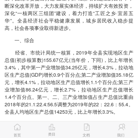
断深化改革开放，大力发展实体经济，持续扩大有效投资，
深化“一核两区三组团”建设，着力打造“工匠之乡·宜居五
华”。全县经济社会平稳健康发展，城乡居民收入稳步提
高，社会各项事业取得新进步。
一、综合
经省、市统计局统一核算，2019年全县实现地区生产
总值(初步核算数)155.67亿元(当年价，下同)，比上年增长
3.4%，其中第一产业增加值34.25亿元，增长4.3%，拉动地
区生产总值(GDP)增长0.9个百分点;第二产业增加值35.18亿
元，增长4.1%，拉动地区生产总值增长1.1个百分点;第三产
业增加值86.24亿元，增长2.7%，拉动地区生产总值增长
1.4个百分点。第一、二、三产业增加值占生产总值比重由
2018年的21.1:22.4:56.5调整为2019年的22：22.6：55.4。
全县人均地区生产总值14253元，比上年增长3.3%。
2019年末全县总人口为1524633人，其中城镇人口为
514064人，占总人口的34%;乡村人口为1010569人，占总
类目
首页
文档
我们