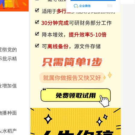
贯彻党的
示批示精
业增加值
物播种面
%;水稻产