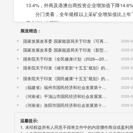
13.4%，外商及港澳台商投资企业增加值下降14.6
分门类看，全年规模以上采矿业增加值比上年下降1
应业增加值下降0.8%。
频道精选：
全年规模以上工业中，石油、煤炭及其他燃料加工业
业增长35.8%，化学原料和化学制品制造业增长14
国家发展改革委 国家能源局关于印发《可再生能源发展“十五五”规划》的通知 （发改能源〔2026〕1067号）
2026-0
全年规模以上工业主要产品产量中，饲料59.4万吨，增
国家发展改革委 国家能源局关于印发《新型电力系统建设“十五五”规划》的通知​ （发改能源〔2026〕942号）
2026-0
水泥144.7万吨，增长13.2%;铁合金39.5万吨，增长
国务院关于印发《全民健身计划（2026—2030年）》的通知 （国发〔2026〕26号）
2026-0
发电量52.9亿千瓦时，下降4.6%。
国务院关于印发《城市更新“十五五”规划》的通知（国发〔2026〕12号）
2026-0
全年规模以上工业企业产销率99.0%。其中，国有
国务院关于印发《国民健康“十五五”规划》的通知 （国发〔2026〕23号）
2026-0
销率100.0%，股份制企业产销率99.5%，外商及
（福建省）福州市国民经济和社会发展第十五个五年规划纲要
2026-0
全年具有建筑业资质等级的总承包和专业承包建筑企
（河南省）平顶山市国民经济和社会发展第十五个五年规划纲要
2026-0
亿元，比上年下降15.0%。
（河南省）洛阳市国民经济和社会发展第十五个五年规划纲要
2026-0
四、固定资产投资
温馨提示:
全年固定资产投资比上年增长5.2%。其中，建设项
1. 未经权益所有人同意不得将文件中的内容挪作商业或盈利
分产业看，第一产业投资比上年增长61.6%，第二