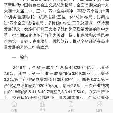
平新时代中国特色社会主义思想为指导，全面贯彻党的十九
大和十九届二中、三中、四中全会精神，牢记“四个着力”“四
个切实”重要嘱托，统筹推进“五位一体”总体布局，协调推
进“四个全面”战略布局，坚持稳中求进工作总基调，坚持新
发展理念，始终把打好三大攻坚战作为高质量发展的重中之
重，把全面深化改革开放作为关键一招，把保障和改善民生
作为第一目标，克难攻坚、勇毅笃行，推动全省经济在高质
量发展的道路上行稳致远。
一、综合
2019年，全省完成生产总值45828.31亿元，增长
7.5%。其中，第一产业完成增加值3809.09亿元，增长
3.2%;第二产业完成增加值19098.62亿元，增长8.0%;第三
产业完成增加值22920.60亿元，增长7.8%。三次产业结构
由2018年的8.5∶41.8∶49.7调整为8.3:41.7:50.0。在第三产业
中，交通运输仓储和邮政业、批发和零售业、住宿和餐饮
业、金融业、房地产业、其他服务业增加值分别增长
9.4%、5.3%、8.5%、7.1%、5.6%、9.2%。
类目
首页
文档
我们