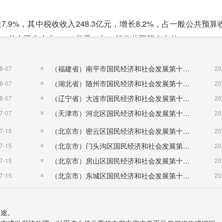
9%，其中税收收入248.3亿元，增长8.2%，占一般公共预算
4%，其中民生支出492.8亿元，占一般公共预算支出的76.1%。
9:46.3:48.8，第三产业增加值占生产总值的比重比上年提
以上工业中，战略性新兴产业④增加值比上年增长14.2%，高新
（福建省）南平市国民经济和社会发展第十五个五年规划纲要
8-07
20
网和相关服务业营业收入增长37.6%。全年限额以上批发零售业
（湖北省）随州市国民经济和社会发展第十五个五年规划纲要
8-07
20
（辽宁省）大连市国民经济和社会发展第十五个五年规划纲要
8-07
20
环境治理业、教育、文化体育和娱乐业固定资产投资分别比
（天津市）河北区国民经济和社会发展第十五个五年规划纲要
7-07
20
持续深化，微观主体活力不断增强。全年各类市场主体新开业登记9341
（北京市）密云区国民经济和社会发展第十五个五年规划纲要
7-18
20
，比上年增长11.2%。全年共减轻企业税费负担68.1亿元，其中
（北京市）门头沟区国民经济和社会发展第十五个五年规划纲要
7-15
20
（北京市）房山区国民经济和社会发展第十五个五年规划纲要
7-15
20
贫困人口实现脱贫，113个贫困村退出，圆满完成年度减贫任
（北京市）东城区国民经济和社会发展第十五个五年规划纲要
7-15
20
、47.4万贫困人口，贫困发生率由2013年末的9.1%下降到20
用途。