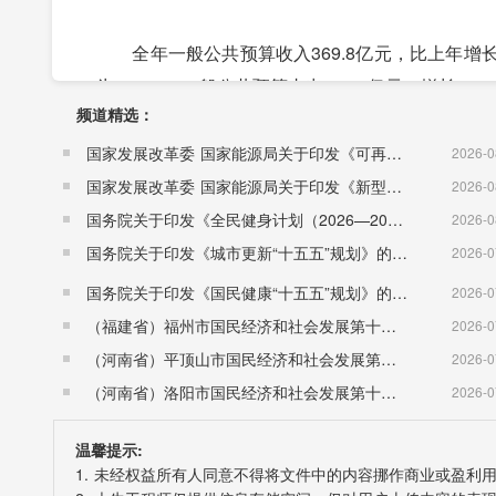
全年一般公共预算收入369.8亿元，比上年增长7.
为67.1%。一般公共预算支出647.6亿元，增长8.
频道精选：
转型发展持续推进。全市三次产业③结构优化调整为4.
个百分点，超过第二产业2.5个百分点。全年规模
国家发展改革委 国家能源局关于印发《可再生能源发展“十五五”规划》的通知 （发改能源〔2026〕1067号）
2026-0
增加值增长16.5%。全年规模以上服务业中，互联
国家发展改革委 国家能源局关于印发《新型电力系统建设“十五五”规划》的通知​ （发改能源〔2026〕942号）
2026-0
零售额比上年增长37.9%。
国务院关于印发《全民健身计划（2026—2030年）》的通知 （国发〔2026〕26号）
2026-0
供给侧结构性改革不断深化。全年生态保护和
国务院关于印发《城市更新“十五五”规划》的通知（国发〔2026〕12号）
2026-0
176.1%、52.7%、66.3%。“放管服”改革
国务院关于印发《国民健康“十五五”规划》的通知 （国发〔2026〕23号）
2026-0
新登记企业256户，年末市场主体总数达49.1万户
（福建省）福州市国民经济和社会发展第十五个五年规划纲要
2026-0
50.4亿元，降低社保费17.7亿元。
（河南省）平顶山市国民经济和社会发展第十五个五年规划纲要
2026-0
脱贫攻坚成效显著。全年5.47万建档立卡农村
（河南省）洛阳市国民经济和社会发展第十五个五年规划纲要
2026-0
2019年末，全市累计脱贫4个贫困县、719个贫困村
温馨提示:
0.5%。
1. 未经权益所有人同意不得将文件中的内容挪作商业或盈利
二、农业