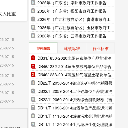
2026年（广东省）潮州市政府工作报告
2026年（广东省）揭阳市政府工作报告
收入比重
2026年（广西壮族自治区）贵港市政府工
作报告
2026年（广西壮族自治区）玉林市政府工
高0.7
作报告
2026年（广东省）云浮市政府工作报告
技术产业
26-07-15
网上商品
建筑标准
行业标准
26-07-15
能耗限额
26-07-15
DB31/ 650-2020非织造布单位产品能源消
上年增长
26-07-15
耗限额（上海市地方标准）
DB46/ 282-2014蒸压灰砂砖单位产品综合
5户，日均
能耗和电耗限额（海南省地方标准）
DB46/ 283-2014蒸压加气混凝土砌块单位
26-07-15
新增减税
产品综合能耗和电耗限额（海南省地方标
DB22/T 2058-2014钼业选矿电能消耗限额
26-07-15
准）
（吉林省地方标准）
DB22/T 2059-2014工业硅单位产品能源消
26-07-15
务。截至
耗限额（吉林省地方标准）
DB22/T 2060-2014供热综合能耗限额（吉
26-07-15
19年末的
林省地方标准）
DB11/T 1096-2014白酒单位产品能源消耗
限额（北京市地方标准）
DB11/T 1118-2014城镇污水处理能源消耗
限额（北京市地方标准）
DB11/T 1120-2014生活垃圾生化处理能源