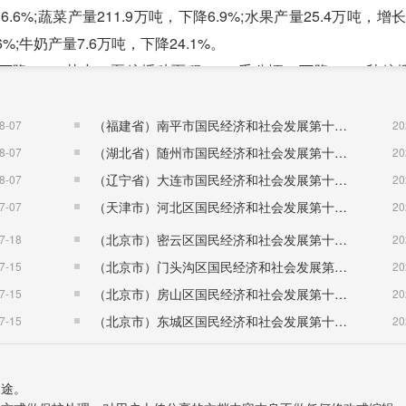
6.6%;蔬菜产量211.9万吨，下降6.9%;水果产量25.4万吨，增
6%;牛奶产量7.6万吨，下降24.1%。
.4%;其中，夏粮播种面积156.7千公顷，下降5.4%;秋粮
，下降5.6%;油料种植面积29.7千公顷，下降5.7%;棉花种植面积
（福建省）南平市国民经济和社会发展第十五个五年规划纲要
8-07
20
降0.2%。农用拖拉机11.5万台，下降1.5%;农村用电量4
（湖北省）随州市国民经济和社会发展第十五个五年规划纲要
8-07
20
1%。
（辽宁省）大连市国民经济和社会发展第十五个五年规划纲要
8-07
20
（天津市）河北区国民经济和社会发展第十五个五年规划纲要
7-07
20
其中，高技术产业增加值增长10.9%。分经济类型看，国有企
（北京市）密云区国民经济和社会发展第十五个五年规划纲要
7-18
20
业增加值增长3.9%;其他类型增加值下降3.6%。分轻重工业看，
（北京市）门头沟区国民经济和社会发展第十五个五年规划纲要
7-15
20
业增加值增长6.6%。
（北京市）房山区国民经济和社会发展第十五个五年规划纲要
7-15
20
机)21369.6万台，比上年增长3.2%;汽车60.7万辆，增
（北京市）东城区国民经济和社会发展第十五个五年规划纲要
7-15
20
长4%;钢材162万吨，下降5.4%;速冻食品117.1万吨，下降6.5%
.5%;水泥1437.9万吨，增长5.8%;卷烟1541.1亿支，增长1%
用途。