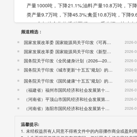
产量1000吨，下降21.1%;油料产量10.8万吨，下降
类产量9.7万吨，下降45.3%;禽蛋10.8万吨，下降9.
全年粮食作物播种面积307.1千公顷，比上年下降5
频道精选：
150.4千公顷，下降6%。蔬菜种植面积54.8千公顷
顷，下降27.2%。
国家发展改革委 国家能源局关于印发《可再生能源发展“十五五”规划》的通知 （发改能源〔2026〕1067号）
2026-0
年末全市农业机械总动力439.8万千瓦，比上年末下
国家发展改革委 国家能源局关于印发《新型电力系统建设“十五五”规划》的通知​ （发改能源〔2026〕942号）
2026-0
时，增长57%。化肥施用量(折纯)18.7万吨，下降4.
国务院关于印发《全民健身计划（2026—2030年）》的通知 （国发〔2026〕26号）
2026-0
三、工业和建筑业
国务院关于印发《城市更新“十五五”规划》的通知（国发〔2026〕12号）
2026-0
全年规模以上工业企业增加值比上年增长6.1%;
国务院关于印发《国民健康“十五五”规划》的通知 （国发〔2026〕23号）
2026-0
增长12.8%;集体企业增加值增长0.6%;股份制企
（福建省）福州市国民经济和社会发展第十五个五年规划纲要
2026-0
值增长9.2%;重工业增加值增长4.1%。七大主导产
（河南省）平顶山市国民经济和社会发展第十五个五年规划纲要
2026-0
主要工业产品产量有升有降。其中，移动通信手持机(手
（河南省）洛阳市国民经济和社会发展第十五个五年规划纲要
2026-0
能源汽车5.4万辆，增长38.3%;铝材435.2万吨，增
温馨提示:
制品485.8万吨，下降23.7%;服装0.2亿件，下降89
1. 未经权益所有人同意不得将文件中的内容挪作商业或盈利
38.8万千米，下降12.6%。