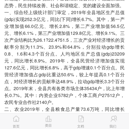
态势，民生持续改善、社会和谐稳定、党的建设全面加强。
一、综合经上级统计部门审定，2019年全县地区生产总值
(gdp)实现252.3亿元，同比(下同)增长6.7%。其中，第一产
业增加值66.0亿元、增长2.8%，第二产业增加值56.5亿
元、增长6.1%，第三产业增加值129.8亿元、增长9.1%。三
次产业结构比为26.1?22.4?51.5，三次产业对经济增长的贡
献率分别为11.3%、23.9%和64.8%，分别拉动gdp增长
0.8、1.6和4.3个百分点。人均地区生产总值(gdp)23209
元，同比增长8.9%。2019年，全县民营经济增加值实现
127.6亿元，同比增长6.8%，高于gdp增速0.1个百分点。民
营经济增加值占gdp比重达50.6%，较上年提高0.1个百分
点，对经济增长的贡献率达48.9%，拉动gdp增长3.3个百分
点。2019年末，全县共有各类市场主体35434户，比上年增
长0.7%。其中：内资企业5782户，个体工商户27512户，
农民专业合作社2140户。
二、农业2019年，全县粮食总产量73.6万吨，同比增长
0.01%。其中，小春产量4.3万吨、增长0.07%，大春产量
69.3万吨、增长0.01%。小麦产量1.4万吨、下降10.5%，水
类目
首页
文档
我们