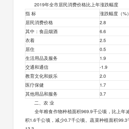
2019年全市居民消费价格比上年涨跌幅度
指 标
涨跌幅度（%
居民消费价格
2.8
其中：食品烟酒
6.6
衣着
2.5
居住
0.5
生活用品及服务
1.9
交通和通信
-1.9
教育文化和娱乐
2.0
医疗保健
1.7
其他用品和服务
3.7
二、农 业
全年粮食作物种植面积969.9千公顷，比上年减少
积1.6千公顷，减少0.7千公顷。蔬菜种植面积99.3
13.3。