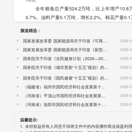
全年粮食总产量524.2万吨，比上年增产10.8万吨
0.7%。油料产量5.1万吨，增长2.2%。棉花产量0.1
全年肉类总产量54.9万吨，比上年下降2.6%。其
频道精选：
6.9%。水产品产量10.7万吨，增长3.0%。
国家发展改革委 国家能源局关于印发《可再生能源发展“十五五”规划》的通知 （发改能源〔2026〕1067号）
2026-0
2019年全市主要农产品产量及增速
国家发展改革委 国家能源局关于印发《新型电力系统建设“十五五”规划》的通知​ （发改能源〔2026〕942号）
2026-0
产品名称
产量（万吨）
比上
国务院关于印发《全民健身计划（2026—2030年）》的通知 （国发〔2026〕26号）
2026-0
粮 食
524.2
2.1
国务院关于印发《城市更新“十五五”规划》的通知（国发〔2026〕12号）
2026-0
＃夏粮
318.2
3.0
国务院关于印发《国民健康“十五五”规划》的通知 （国发〔2026〕23号）
2026-0
秋粮
206.0
0.7
（福建省）福州市国民经济和社会发展第十五个五年规划纲要
2026-0
油 料
5.1
2.2
（河南省）平顶山市国民经济和社会发展第十五个五年规划纲要
2026-0
棉 花
0.1
-37.
（河南省）洛阳市国民经济和社会发展第十五个五年规划纲要
2026-0
药 材
12.5
3.7
蔬 菜
406.6
4.9
温馨提示:
瓜果类
80.9
8.9
1. 未经权益所有人同意不得将文件中的内容挪作商业或盈利