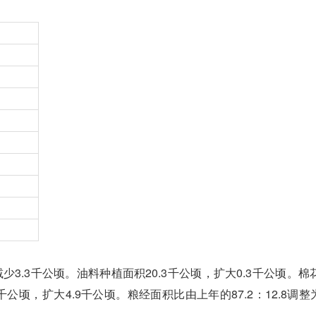
）
3.3千公顷。油料种植面积20.3千公顷，扩大0.3千公顷。棉
千公顷，扩大4.9千公顷。粮经面积比由上年的87.2：12.8调整为