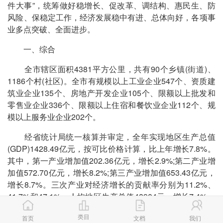
件大事”，统筹做好稳增长、促改革、调结构、惠民生、防
风险、保稳定工作，经济发展稳中有进、总体向好，各项事
业多点突破、全面进步。
一、综合
全市辖区面积4381平方公里，共有90个乡镇(街道)、
1186个村(社区)。全市有规模以上工业企业547个、资质建
筑业企业135个、房地产开发企业105个、限额以上批发和
零售业企业336个、限额以上住宿和餐饮业企业112个、规
模以上服务业企业202个。
经省统计局统一核算并审定，全年实现地区生产总值
(GDP)1428.49亿元，按可比价格计算，比上年增长7.8%。
其中，第一产业增加值202.36亿元，增长2.9%;第二产业增
加值572.70亿元，增长8.2%;第三产业增加值653.43亿元，
增长8.7%。三次产业对经济增长的贡献率分别为11.2%、
41.7%和47.1%。人均地区生产总值48904元，增长7.4%。
三次产业结构由上年的14.4:40.0:45.6调整为
类目
首页
文档
我们
14.2:40.1:45.7。