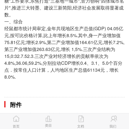
糖"工作要求,乐焦打造"三基地一城市",音力创响"四张城市名
片",推进三大转墨、建设三新简阳,经济社会发展取得显著成
数。
一、综合
经鼠都市统计局审定,金年共现地区生产总值(GDP) 04.05亿
元,按可比价格计算,比上年增长8.5%.其中,身一产业增加值
75.81亿元;增长2.9%,第二产业增加值164.61亿元,增长7.2%,
第三产业增加值263.63亿元,增长 1,5%.三次产业结构为
15,0:32.7.52.3.三次产业对经济增长的贡献率依次为
4.8%,36.06,59.2%,分别拉动CDP增长0.4、3.1、5.0个百分
点．按常住人口计算，人均地区生产总值61134元，增长
8.0%.
附件
2019年简阳市国民经济和社会发展统计公报.pdf
类目
首页
文档
我们