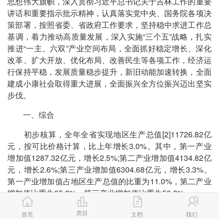
思想伟大旗帜，深入贯彻习近平总书记关于吉林工作的重要
讲话和重要指示批示精神，认真落实党中央、国务院各项决
策部署，按照省委、省政府工作要求，坚持稳中求进工作总
基调，着力推动高质量发展，深入实施“三个五”战略，扎实
推进“一主、六双”产业空间布局，全面抓好稳定增长、深化
改革、扩大开放、优化布局、改善民生等各项工作，经济运
行保持平稳，发展质量稳步提升，新旧动能加速转换，全面
建成小康社会取得重大进展，全面振兴全方位振兴迈出坚实
步伐。
一、综合
初步核算，全年全省实现地区生产总值[2]11726.82亿
元，按可比价格计算，比上年增长3.0%。其中，第一产业
增加值1287.32亿元，增长2.5%;第二产业增加值4134.82亿
元，增长2.6%;第三产业增加值6304.68亿元，增长3.3%。
第一产业增加值占地区生产总值的比重为11.0%，第二产业
增加值比重为35.2%，第三产业增加值比重为53.8%。
年末全省常住人口为2690.73万人，比上年末净减少
类目
首页
文档
我们