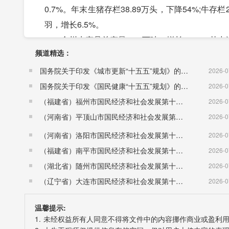
0.7%。年末生猪存栏38.89万头，下降54%;牛存栏2
羽，增长6.5%。
全州水产品总产量2.58万吨，增长4.5%。其中淡
频道精选：
全年共有农民专业合作社5761个，农产品加工企
个，建成高标准基本农田20.3万亩。实施�崭滩�
国务院关于印发《城市更新“十五五”规划》的通知（国发〔2026〕12号）
2026-0
纯)6.53万吨，实现农村土地流转75.06万亩。
国务院关于印发《国民健康“十五五”规划》的通知 （国发〔2026〕23号）
2026-0
全年改善农田有效灌溉面积799公顷，新增节水灌
（福建省）福州市国民经济和社会发展第十五个五年规划纲要
2026-0
水利工程土石方357.3万立方米，完成病险水库、水
（河南省）平顶山市国民经济和社会发展第十五个五年规划纲要
2026-0
顷，综合治理河道4.05千米。
（河南省）洛阳市国民经济和社会发展第十五个五年规划纲要
2026-0
三、工业和建筑业
（福建省）南平市国民经济和社会发展第十五个五年规划纲要
2026-0
全州工业增加值158.26亿元，增长7%。规模以
（湖北省）随州市国民经济和社会发展第十五个五年规划纲要
2026-0
工业企业增加值增长17.1%。规模工业主要行业增
（辽宁省）大连市国民经济和社会发展第十五个五年规划纲要
2026-0
炼和压延加工业分别增长13.6%、57.6%，食品
温馨提示:
32.1%。电力热力燃气及水生产和供应业增长8
1. 未经权益所有人同意不得将文件中的内容挪作商业或盈利
52.1%。战略性新兴产业增加值增长2.8%。