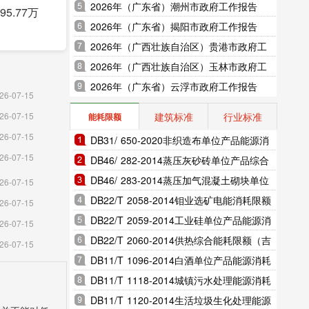
2026年（广东省）潮州市政府工作报告
5.77万
2026年（广东省）揭阳市政府工作报告
2026年（广西壮族自治区）贵港市政府工
作报告
2026年（广西壮族自治区）玉林市政府工
园区24
作报告
2026年（广东省）云浮市政府工作报告
用量(折
26-07-15
建筑标准
行业标准
26-07-15
能耗限额
元。完成
26-07-15
DB31/ 650-2020非织造布单位产品能源消
540公
26-07-15
耗限额（上海市地方标准）
DB46/ 282-2014蒸压灰砂砖单位产品综合
能耗和电耗限额（海南省地方标准）
DB46/ 283-2014蒸压加气混凝土砌块单位
26-07-15
产品综合能耗和电耗限额（海南省地方标
DB22/T 2058-2014钼业选矿电能消耗限额
26-07-15
，大中型
准）
（吉林省地方标准）
DB22/T 2059-2014工业硅单位产品能源消
26-07-15
色金属冶
耗限额（吉林省地方标准）
DB22/T 2060-2014供热综合能耗限额（吉
26-07-15
造业下降
林省地方标准）
DB11/T 1096-2014白酒单位产品能源消耗
限额（北京市地方标准）
DB11/T 1118-2014城镇污水处理能源消耗
值比重为
限额（北京市地方标准）
DB11/T 1120-2014生活垃圾生化处理能源