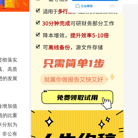
贯彻落实
战、高质
进的发展
业增加值
总值的比重
率分别为
%。非公有