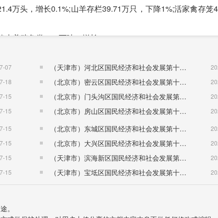
1.4万头，增长0.1%;山羊存栏39.71万只，下降1%;活家禽存笼49
水养殖鱼类2.42万吨，增长4%。
业938家，家庭农场2490户。全州共建成万亩特色产业标准
业品改1.28万亩。全年农业机械总动力186.4万千瓦，化肥施
（天津市）河北区国民经济和社会发展第十五个五年规划纲要
7-07
20
（北京市）密云区国民经济和社会发展第十五个五年规划纲要
7-18
20
溉面积280公顷。开工各类水利工程539处，投入资金5.4亿
（北京市）门头沟区国民经济和社会发展第十五个五年规划纲要
7-15
20
闸除险加固18座，治理水土流失面积15.8平方公里，治理坡耕地
（北京市）房山区国民经济和社会发展第十五个五年规划纲要
7-15
20
（北京市）东城区国民经济和社会发展第十五个五年规划纲要
7-15
20
（北京市）大兴区国民经济和社会发展第十五个五年规划纲要
7-15
20
上工业增加值增长7%，其中国有及控股企业增加值增长22.8%
（天津市）滨海新区国民经济和社会发展第十五个五年规划纲要
7-15
20
加值中，制造业增长9.8%，其中黑色金属冶炼和压延加工业、有
（天津市）宝坻区国民经济和社会发展第十五个五年规划纲要
7-15
20
制造业增长8.2%，酒、饮料和精制茶制造业增长15.6%，医药制
.7%。园区规模以上工业增加值增长8%，占全州规模工业增加
用途。