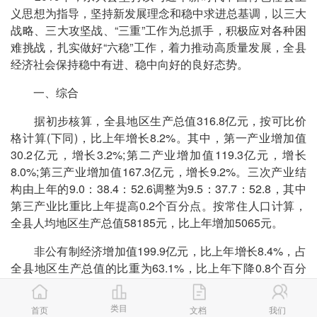
义思想为指导，坚持新发展理念和稳中求进总基调，以三大
战略、三大攻坚战、“三重”工作为总抓手，积极应对各种困
难挑战，扎实做好“六稳”工作，着力推动高质量发展，全县
经济社会保持稳中有进、稳中向好的良好态势。
一、综合
据初步核算，全县地区生产总值316.8亿元，按可比价
格计算(下同)，比上年增长8.2%。其中，第一产业增加值
30.2亿元，增长3.2%;第二产业增加值119.3亿元，增长
8.0%;第三产业增加值167.3亿元，增长9.2%。三次产业结
构由上年的9.0：38.4：52.6调整为9.5：37.7：52.8，其中
第三产业比重比上年提高0.2个百分点。按常住人口计算，
全县人均地区生产总值58185元，比上年增加5065元。
非公有制经济增加值199.9亿元，比上年增长8.4%，占
全县地区生产总值的比重为63.1%，比上年下降0.8个百分
点。全县一般公共预算收入占GDP的比重为6.5%，比上年
下降0.6个百分点。
类目
首页
文档
我们