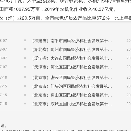
23.79万千瓦。大中型拖拉机、联合收割机、水稻插秧机保有量分
田面积1027.95万亩，2019年农机化作业收入46.37亿元。
（渔）业20.5万亩。全市绿色优质农产品比重67.2%，比上年提
5个，部级5个。全市省级农业产业化重点龙头企业82家，全省
.4万亩，创成省级示范家庭农场57个，累计203个，市级示范农场1
（福建省）南平市国民经济和社会发展第十五个五年规划纲要
8-07
20
（湖北省）随州市国民经济和社会发展第十五个五年规划纲要
8-07
20
（辽宁省）大连市国民经济和社会发展第十五个五年规划纲要
8-07
20
业实现总产值4352亿元，比上年下降0.2%，规模以上工业增加
（天津市）河北区国民经济和社会发展第十五个五年规划纲要
7-07
20
实现产值3015亿元，比上年增长3.0%，占规模以上工业比重69.
（北京市）密云区国民经济和社会发展第十五个五年规划纲要
7-18
20
（北京市）门头沟区国民经济和社会发展第十五个五年规划纲要
7-15
20
径开票销售5945.7亿元，比上年增长8.9%，其中汽车、机械
（北京市）房山区国民经济和社会发展第十五个五年规划纲要
7-15
20
元，占工业总量的64.6%，其中机械装备制造业实现开票2309.4
（北京市）东城区国民经济和社会发展第十五个五年规划纲要
7-15
20
风悦达起亚汽车公司整车出口3万辆，华人运通公司发布首款量产车型
增长11.2%。
04.5亿元，比上年增长3.1％。其中，建筑工程产值1733.4亿
用途。