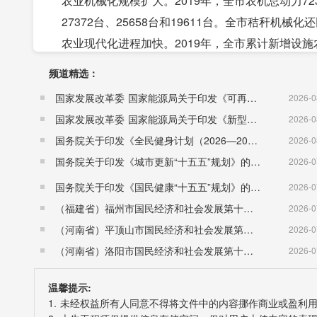
农业机械化规模扩大。2019年，全市农机总动力7
27372台、25658台和19611台。全市秸秆机械化还
农业现代化进程加快。2019年，全市累计新增设施农
个百分点，建成绿色食品原料标准化生产基地省级7
频道精选：
市累计认定家庭农场共5434家，经营总面积达127
国家发展改革委 国家能源局关于印发《可再生能源发展“十五五”规划》的通知 （发改能源〔2026〕1067号）
2026-0
个，累计402个。
国家发展改革委 国家能源局关于印发《新型电力系统建设“十五五”规划》的通知​ （发改能源〔2026〕942号）
2026-0
三、工业和建筑业
国务院关于印发《全民健身计划（2026—2030年）》的通知 （国发〔2026〕26号）
2026-0
工业生产总体平稳。2019年，全市规模以上工业企
国务院关于印发《城市更新“十五五”规划》的通知（国发〔2026〕12号）
2026-0
1.6%。民营工业好于面上。2019年，全市民营企业
国务院关于印发《国民健康“十五五”规划》的通知 （国发〔2026〕23号）
2026-0
市工业用电量215.2亿千瓦时，比上年增长1.3%。
（福建省）福州市国民经济和社会发展第十五个五年规划纲要
2026-0
支柱产业稳定发展。2019年，全市工业企业实现全口
（河南省）平顶山市国民经济和社会发展第十五个五年规划纲要
2026-0
化工四大传统支柱产业实现工业开票销售3842.8亿
（河南省）洛阳市国民经济和社会发展第十五个五年规划纲要
2026-0
长25.3%，汽车产业实现开票577.6亿元。东
厂建设。非车产业实现开票销售5368.1亿元，比上年
温馨提示:
建筑业稳步增长。2019年，全市完成建筑业总产值18
1. 未经权益所有人同意不得将文件中的内容挪作商业或盈利