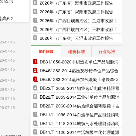
别达到
2026年（广东省）潮州市政府工作报告
2026年（广东省）揭阳市政府工作报告
高5.2
2026年（广西壮族自治区）贵港市政府工
第一。全
作报告
2026年（广西壮族自治区）玉林市政府工
00
作报告
2026年（广东省）云浮市政府工作报告
26-07-15
建筑标准
行业标准
26-07-15
能耗限额
26-07-15
DB31/ 650-2020非织造布单位产品能源消
值增长
26-07-15
耗限额（上海市地方标准）
DB46/ 282-2014蒸压灰砂砖单位产品综合
3%。全
能耗和电耗限额（海南省地方标准）
DB46/ 283-2014蒸压加气混凝土砌块单位
26-07-15
产品综合能耗和电耗限额（海南省地方标
DB22/T 2058-2014钼业选矿电能消耗限额
26-07-15
、纺织、
准）
（吉林省地方标准）
DB22/T 2059-2014工业硅单位产品能源消
26-07-15
亿元，增
耗限额（吉林省地方标准）
DB22/T 2060-2014供热综合能耗限额（吉
26-07-15
并启动工
林省地方标准）
DB11/T 1096-2014白酒单位产品能源消耗
限额（北京市地方标准）
DB11/T 1118-2014城镇污水处理能源消耗
元，比上
限额（北京市地方标准）
DB11/T 1120-2014生活垃圾生化处理能源