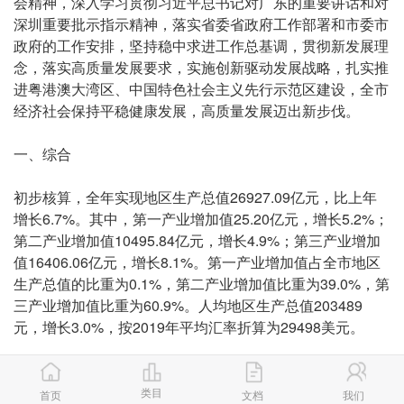
会精神，深入学习贯彻习近平总书记对广东的重要讲话和对
深圳重要批示指示精神，落实省委省政府工作部署和市委市
政府的工作安排，坚持稳中求进工作总基调，贯彻新发展理
念，落实高质量发展要求，实施创新驱动发展战略，扎实推
进粤港澳大湾区、中国特色社会主义先行示范区建设，全市
经济社会保持平稳健康发展，高质量发展迈出新步伐。
一、综合
初步核算，全年实现地区生产总值26927.09亿元，比上年
增长6.7%。其中，第一产业增加值25.20亿元，增长5.2%；
第二产业增加值10495.84亿元，增长4.9%；第三产业增加
值16406.06亿元，增长8.1%。第一产业增加值占全市地区
生产总值的比重为0.1%，第二产业增加值比重为39.0%，第
三产业增加值比重为60.9%。人均地区生产总值203489
元，增长3.0%，按2019年平均汇率折算为29498美元。
四大支柱产业中，金融业增加值3667.63亿元，比上年增长
9.1%；物流业增加值2739.82亿元，增长7.5%;文化及相关
类目
首页
文档
我们