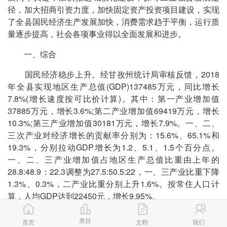
径，加大招商引资力度，加快固定资产投资项目建设，实现
了全县国民经济生产发展加快，消费需求趋于平衡，运行质
量逐步提高，社会各项事业得以全面发展和进步。
一、综合
国民经济稳步上升。经甘孜州统计局审核反馈，2018
年全县实现地区生产总值(GDP)137485万元，同比增长
7.8%(增长速度按可比价计算)。其中：第一产业增加值
37885万元，增长3.6%;第二产业增加值69419万元，增长
10.3%;第三产业增加值30181万元，增长7.9%。一、二、
三次产业对经济增长的贡献率分别为：15.6%、65.1%和
19.3%，分别拉动GDP增长为1.2、5.1、1.5个百分点。
一、二、三产业增加值占地区生产总值比重由上年的
28.8:48.9：22.3调整为27.5:50.5:22，一、三产业比重下降
1.3%、0.3%，二产业比重分别上升1.6%。按常住人口计
算，人均GDP达到22450元，增长9.95%。
民营经济稳步发展。全年民营经济增加值50415万元，
类目
首页
文档
我们