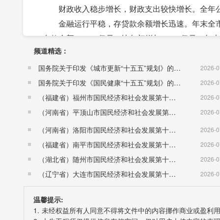
财政收入稳步增长，财政支出较快增长。全年公共
金融运行平稳，存贷款余额增长迅速。年末全市金融
存款余额1224.9亿元，比年初增加113.5亿元。年
频道精选：
七、人口
2018年全市出生人口2.47万人,其中男性1.27万
国务院关于印发《城市更新“十五五”规划》的通知（国发〔2026〕12号）
2026-0
万人;农业人口392.4万人。60岁及以上老年人口104
国务院关于印发《国民健康“十五五”规划》的通知 （国发〔2026〕23号）
2026-0
八、人民生活
（福建省）福州市国民经济和社会发展第十五个五年规划纲要
2026-0
城乡居民生活水平显著提高。市区城镇居民人均可
（河南省）平顶山市国民经济和社会发展第十五个五年规划纲要
2026-0
14002元，比上年增长9.1%。从业人员年平均工资4
（河南省）洛阳市国民经济和社会发展第十五个五年规划纲要
2026-0
注：
（福建省）南平市国民经济和社会发展第十五个五年规划纲要
2026-0
1、公报中地区生产总值、各产业增加值绝对数
（湖北省）随州市国民经济和社会发展第十五个五年规划纲要
2026-0
（辽宁省）大连市国民经济和社会发展第十五个五年规划纲要
2026-0
温馨提示:
1. 未经权益所有人同意不得将文件中的内容挪作商业或盈利