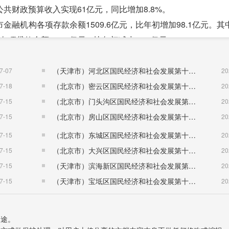
财政预算收入实现61亿元，同比增加8.8%。
机构各项存款余额1509.6亿元，比年初增加98.1亿元。其
末各项贷款余额908.9亿元，比年初减少16.9亿元。
人，女性1.20万人。年末全市总人口524.7万人。其中，城镇人口
（天津市）河北区国民经济和社会发展第十五个五年规划纲要
7-07
20
.1万人。
（北京市）密云区国民经济和社会发展第十五个五年规划纲要
7-18
20
（北京市）门头沟区国民经济和社会发展第十五个五年规划纲要
7-15
20
支配收入25023元，比上年增长6.7%，农村居民人均可
（北京市）房山区国民经济和社会发展第十五个五年规划纲要
7-15
20
9988元，同比增长9%。
（北京市）东城区国民经济和社会发展第十五个五年规划纲要
7-15
20
（北京市）大兴区国民经济和社会发展第十五个五年规划纲要
7-15
20
按现价计算，增长速度按可比价格计算。
（天津市）滨海新区国民经济和社会发展第十五个五年规划纲要
7-15
20
（天津市）宝坻区国民经济和社会发展第十五个五年规划纲要
7-15
20
用途。