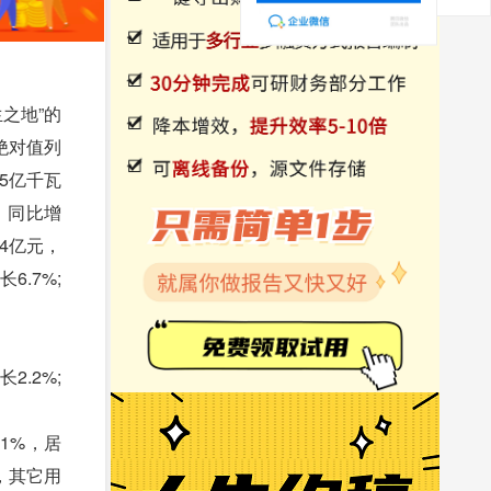
之地”的
绝对值列
5亿千瓦
，同比增
4亿元，
6.7%;
.2%;
1%，居
%，其它用