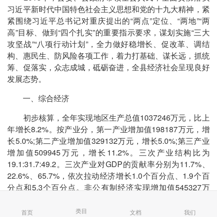
习近平新时代中国特色社会主义思想和党的十九大精神，紧
紧围绕习近平总书记对重庆提出的“两点”定位、“两地”“两
高”目标、做到“四个扎实”的重要指示要求，谋划实施“三大
攻坚战”“八项行动计划”，全力做好稳增长、促改革、调结
构、惠民生、防风险各项工作，着力打基础、谋长远，抓统
筹、促落实，众志成城，砥砺奋进，全县经济社会呈现良好
发展态势。
一、综合经济
初步核算，全年实现地区生产总值1037246万元，比上
年增长8.2%。按产业分，第一产业增加值198187万元，增
长5.0%;第二产业增加值329132万元，增长5.0%;第三产业
增加值509945万元，增长11.2%。三次产业结构比为
19.1:31.7:49.2。三次产业对GDP的贡献率分别为11.7%、
22.6%、65.7%，依次拉动经济增长1.0个百分点、1.9个百
分点和5.3个百分点。非公有制经济实现增加值545327万
元，增长7.3%，占全县经济的52.6%。其中，民营经济实现
增加值544957万元，增长7.3%，占全县经济的52.5%。按
类目
首页
文档
我们