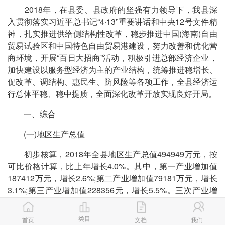
2018年，在县委、县政府的坚强有力领导下，我县深
入贯彻落实习近平总书记“4·13”重要讲话和中央12号文件精
神，扎实推进供给侧结构性改革，稳步推进中国(海南)自由
贸易试验区和中国特色自由贸易港建设，努力改善和优化营
商环境，开展“百日大招商”活动，积极引进总部经济企业，
加快建设以服务型经济为主的产业结构，统筹推进稳增长、
促改革、调结构、惠民生、防风险等各项工作，全县经济运
行总体平稳、稳中提质，全面深化改革开放实现良好开局。
一、综合
(一)地区生产总值
初步核算，2018年全县地区生产总值494949万元，按
可比价格计算，比上年增长4.0%。其中，第一产业增加值
187412万元，增长2.6%;第二产业增加值79181万元，增长
3.1%;第三产业增加值228356元，增长5.5%。三次产业增
加值占地区生产总值的比重分别为37.9:16.0:46.1。
类目
首页
文档
我们
(二)人均地区生产总值