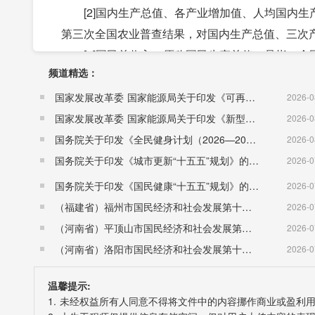
[2]国内生产总值、各产业增加值、人均国内生
第三次全国农业普查结果，对国内生产总值、三次
[3]国民总收入，原称国民生产总值，是指一个
频道精选：
国内生产总值加上来自国外的初次分配收入净额。
[4]农产品生产者价格是指农产品生产者直接出
国家发展改革委 国家能源局关于印发《可再生能源发展“十五五”规划》的通知 （发改能源〔2026〕1067号）
2026-0
[5]居住类价格包括租赁房房租、住房保养维修
国家发展改革委 国家能源局关于印发《新型电力系统建设“十五五”规划》的通知​ （发改能源〔2026〕942号）
2026-0
[6]由于统计制度规定的口径调整、统计执法、剔
国务院关于印发《全民健身计划（2026—2030年）》的通知 （国发〔2026〕26号）
2026-0
标增速及变化按可比口径计算。
国务院关于印发《城市更新“十五五”规划》的通知（国发〔2026〕12号）
2026-0
[7]工业战略性新兴产业包括节能环保产业，新
国务院关于印发《国民健康“十五五”规划》的通知 （国发〔2026〕23号）
2026-0
产业，新能源汽车产业等七大产业中的工业相关行
（福建省）福州市国民经济和社会发展第十五个五年规划纲要
2026-0
[8]高技术制造业包括医药制造业，航空、航天
（河南省）平顶山市国民经济和社会发展第十五个五年规划纲要
2026-0
疗仪器设备及仪器仪表制造业，信息化学品制造业
（河南省）洛阳市国民经济和社会发展第十五个五年规划纲要
2026-0
[9]规模以上服务业统计范围包括年营业收入10
温馨提示:
业，信息传输、软件和信息技术服务业，房地产业(
1. 未经权益所有人同意不得将文件中的内容挪作商业或盈利
利、环境和公共设施管理业，教育，卫生和社会工作