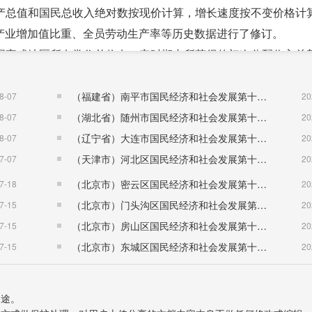
产总值和国民总收入绝对数按现价计算，增长速度按不变价格计
产业增加值比重、全员劳动生产率等历史数据进行了修订。
国家或地区所有常住单位在一定时期内所获得的初次分配收入总
售其产品时的价格。
（福建省）南平市国民经济和社会发展第十五个五年规划纲要
8-07
20
及管理、水电燃料等价格。
（湖北省）随州市国民经济和社会发展第十五个五年规划纲要
8-07
20
除重复数据、企业改革剥离等因素，2018年规模以上工业企业
（辽宁省）大连市国民经济和社会发展第十五个五年规划纲要
8-07
20
（天津市）河北区国民经济和社会发展第十五个五年规划纲要
7-07
20
一代信息技术产业，生物产业，高端装备制造产业，新能源产业
（北京市）密云区国民经济和社会发展第十五个五年规划纲要
7-18
20
业。
（北京市）门头沟区国民经济和社会发展第十五个五年规划纲要
7-15
20
器及设备制造业，电子及通信设备制造业，计算机及办公设备制
（北京市）房山区国民经济和社会发展第十五个五年规划纲要
7-15
20
。
（北京市）东城区国民经济和社会发展第十五个五年规划纲要
7-15
20
00万元及以上，或年末从业人员50人及以上的交通运输、仓储和
不含房地产开发经营)，租赁和商务服务业，科学研究和技术服
用途。
;年营业收入500万元及以上，或年末从业人员50人及以上的居