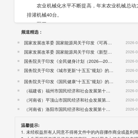
农业机械化水平不断提高，年末农业机械总动力达到1
排灌机械40台。
图四：
频道精选：
2014-2018年粮食产量
国家发展改革委 国家能源局关于印发《可再生能源发展“十五五”规划》的通知 （发改能源〔2026〕1067号）
2026-0
表1：
国家发展改革委 国家能源局关于印发《新型电力系统建设“十五五”规划》的通知​ （发改能源〔2026〕942号）
2026-0
国务院关于印发《全民健身计划（2026—2030年）》的通知 （国发〔2026〕26号）
2026-0
表2：
国务院关于印发《城市更新“十五五”规划》的通知（国发〔2026〕12号）
2026-0
国务院关于印发《国民健康“十五五”规划》的通知 （国发〔2026〕23号）
2026-0
三、工业、建筑业
（福建省）福州市国民经济和社会发展第十五个五年规划纲要
2026-0
2018年全县工业实现总产值101.78亿元，同比增长
（河南省）平顶山市国民经济和社会发展第十五个五年规划纲要
2026-0
其中，规模以上工业总产值达100.98亿元，同比增长
（河南省）洛阳市国民经济和社会发展第十五个五年规划纲要
2026-0
户，同比增长12%。(2014-2018年工业增加值
温馨提示:
全社会建筑业完成增加值3.61亿元，增长9.6%
1. 未经权益所有人同意不得将文件中的内容挪作商业或盈利
图五：