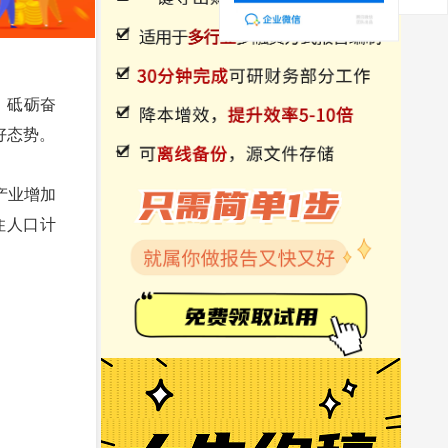
，砥砺奋
好态势。
产业增加
常住人口计