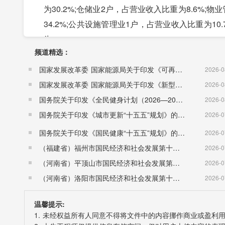
为30.2%;仓储业2户，占营业收入比重为8.6%;
34.2%;公共设施管理业1户，占营业收入比重为10
为3.5%。
频道精选：
七、交通、邮政和旅游
全年全市完成公路客运量327万人次，旅客周转量完成
国家发展改革委 国家能源局关于印发《可再生能源发展“十五五”规划》的通知 （发改能源〔2026〕1067号）
2026-0
万吨公里。
国家发展改革委 国家能源局关于印发《新型电力系统建设“十五五”规划》的通知​ （发改能源〔2026〕942号）
2026-0
全年全市邮政业务总量完成5033万元，比上年增长
国务院关于印发《全民健身计划（2026—2030年）》的通知 （国发〔2026〕26号）
2026-0
全年全市接待游客580万人次，比上年增长16.0%
国务院关于印发《城市更新“十五五”规划》的通知（国发〔2026〕12号）
2026-0
八、 财政、金融和税收
国务院关于印发《国民健康“十五五”规划》的通知 （国发〔2026〕23号）
2026-0
全年全市实现公共预算全口径财政收入16.98亿元
（福建省）福州市国民经济和社会发展第十五个五年规划纲要
2026-0
25.9%，一般公共预算支出58.52亿元，比上年下降5
（河南省）平顶山市国民经济和社会发展第十五个五年规划纲要
2026-0
年末全市金融机构本外币各项存款余额309.05亿元
（河南省）洛阳市国民经济和社会发展第十五个五年规划纲要
2026-0
上年增长9.8%。金融机构本外币各项贷款余额172.
温馨提示:
年末全市国税税收收入完成9.41亿元，比上年增长0
1. 未经权益所有人同意不得将文件中的内容挪作商业或盈利
九、教育、文化和卫生