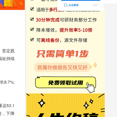
，坚定践
福祉持续
.7%;
53.1
万吨，下降