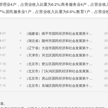
物业管理业4户，占营业收入比重为6.2%;商务服务业4户，占营业
.7%;居民服务业1户，占营业收入比重为6.6%;教育1户，占营
40372万人公里;公路货运量1093万吨，货物周转量完成15
（福建省）南平市国民经济和社会发展第十五个五年规划纲要
8-07
20
（湖北省）随州市国民经济和社会发展第十五个五年规划纲要
8-07
20
11.5%。
（辽宁省）大连市国民经济和社会发展第十五个五年规划纲要
8-07
20
;旅游总收入实现72.5亿元，比上年增长15.1%。
（天津市）河北区国民经济和社会发展第十五个五年规划纲要
7-07
20
（北京市）密云区国民经济和社会发展第十五个五年规划纲要
7-18
20
，比上年下降2.4%，其中，一般公共预算收入7.82亿元，比
（北京市）门头沟区国民经济和社会发展第十五个五年规划纲要
7-15
20
.2%。
（北京市）房山区国民经济和社会发展第十五个五年规划纲要
7-15
20
，比上年增长14.3%。其中，城乡居民住户存款余额198.74
（北京市）东城区国民经济和社会发展第十五个五年规划纲要
7-15
20
74亿元，比上年增长5.8%。
.3%;地方税收收入完成4.89亿元，下降14.7%。
用途。