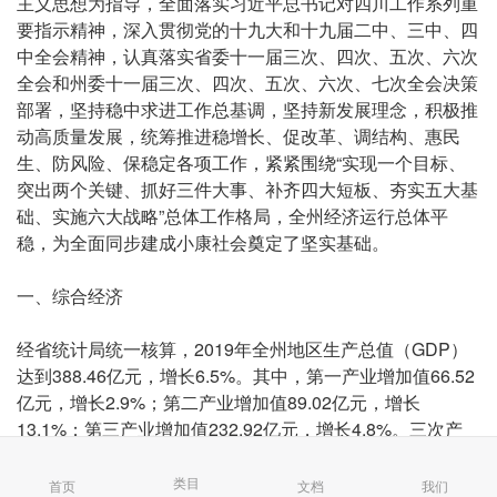
主义思想为指导，全面落实习近平总书记对四川工作系列重
要指示精神，深入贯彻党的十九大和十九届二中、三中、四
中全会精神，认真落实省委十一届三次、四次、五次、六次
全会和州委十一届三次、四次、五次、六次、七次全会决策
部署，坚持稳中求进工作总基调，坚持新发展理念，积极推
动高质量发展，统筹推进稳增长、促改革、调结构、惠民
生、防风险、保稳定各项工作，紧紧围绕“实现一个目标、
突出两个关键、抓好三件大事、补齐四大短板、夯实五大基
础、实施六大战略”总体工作格局，全州经济运行总体平
稳，为全面同步建成小康社会奠定了坚实基础。
一、综合经济
经省统计局统一核算，2019年全州地区生产总值（GDP）
达到388.46亿元，增长6.5%。其中，第一产业增加值66.52
亿元，增长2.9%；第二产业增加值89.02亿元，增长
13.1%；第三产业增加值232.92亿元，增长4.8%。三次产
业分别拉动GDP增长0.6个、3.3个和2.6个百分点；三次产
业增加值对GDP增长的贡献率分别为8.9%、50.8%和
类目
首页
文档
我们