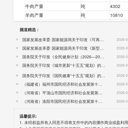
牛肉产量
吨
4302
羊肉产量
吨
10810
绵羊毛产量
吨
860
频道精选：
山羊绒产量
吨
4
国家发展改革委 国家能源局关于印发《可再生能源发展“十五五”规划》的通知 （发改能源〔2026〕1067号）
2026-0
驼绒产量
吨
20
国家发展改革委 国家能源局关于印发《新型电力系统建设“十五五”规划》的通知​ （发改能源〔2026〕942号）
2026-0
绵羊皮产量
万张
51.27
国务院关于印发《全民健身计划（2026—2030年）》的通知 （国发〔2026〕26号）
2026-0
山羊皮产量
万张
5.67
国务院关于印发《城市更新“十五五”规划》的通知（国发〔2026〕12号）
2026-0
牛皮产量
万张
2.34
国务院关于印发《国民健康“十五五”规划》的通知 （国发〔2026〕23号）
2026-0
奶类产量
吨
629
（福建省）福州市国民经济和社会发展第十五个五年规划纲要
2026-0
2018年末大畜和羊出栏
头（只）
602369
（河南省）平顶山市国民经济和社会发展第十五个五年规划纲要
2026-0
#大畜出栏
头
33404
（河南省）洛阳市国民经济和社会发展第十五个五年规划纲要
2026-0
羊出栏
只
568965
2018年末牲畜存栏数：
头（只）
589510
温馨提示:
1.大畜
头
50014
1. 未经权益所有人同意不得将文件中的内容挪作商业或盈利