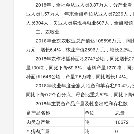
2018年，全社会从业人员3.87万人，分产业看，
业人员1.57万人。年末全旗单位从业人员7236人
人员304人，失业人员实现再就业607人，全旗城镇
二、农牧业
2018年全旗农牧业总产值达108598万元，同比增
万元，增长6.4%，林业产值2596万元，增长2.2%
2018年农作物播种面积2747公顷，同比增长27
量100吨，同比下降69.6%，油料产量1270吨，同
种面积1646公顷，产量7.5万吨，同比增长1.4%。
2018年牧业年度全旗大牲畜和羊存栏90.42万头(只
同比下降0.2个百分点。母畜比重为52%，同比下降
2018年主要畜产品产量及牲畜出栏和存栏数
畜产品名称
单位
总量
肉类总产量
吨
16672
# 猪肉产量
吨
0