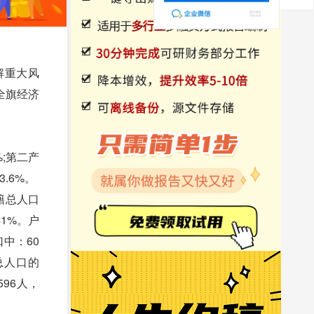
解重大风
全旗经济
;第二产
.6%。
籍总人口
41%。户
口中：60
占总人口的
596人，