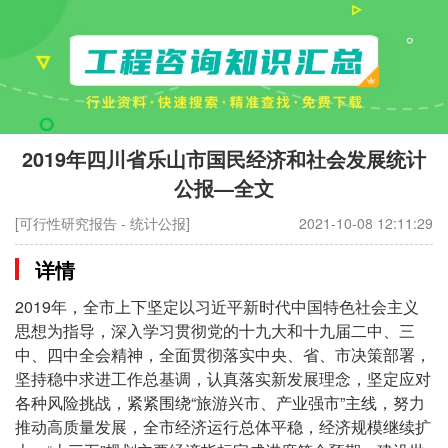
2019年四川省乐山市国民经济和社会发展统计
公报—全文
[可行性研究报告 - 统计公报]
2021-10-08 12:11:29
详情
2019年，全市上下坚定以习近平新时代中国特色社会主义
思想为指导，深入学习贯彻党的十九大和十九届二中、三
中、四中全会精神，全面贯彻落实中央、省、市决策部署，
坚持稳中求进工作总基调，认真落实新发展理念，坚定应对
各种风险挑战，紧紧围绕“旅游兴市、产业强市”主线，努力
推动高质量发展，全市经济运行总体平稳，经济规模继续扩