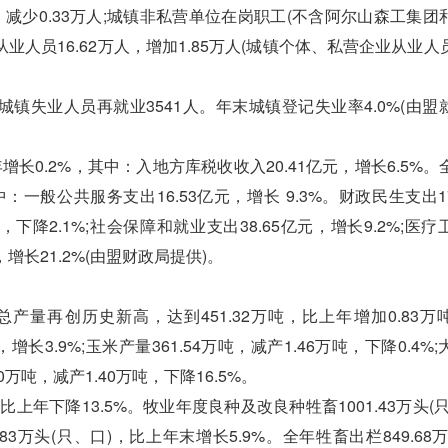
减少0.33万人;城镇非私营单位在岗职工(不含阿尔山森工集团
业从业人员16.62万人，增加1.85万人(城镇个体、私营企业从业
镇失业人员再就业3541人。年末城镇登记失业率4.0%(由盟
0.2%，其中：入地方库税收收入20.41亿元，增长6.5%。
：一般公共服务支出16.53亿元，增长 9.3%。财政民生支出17
，下降2.1%;社会保障和就业支出38.65亿元，增长9.2%;医
元，增长21.2%(由盟财政局提供)。
产量再创历史新高，达到451.32万吨，比上年增加0.83万
，增长3.9%;玉米产量361.54万吨，减产1.46万吨，下降0.4%
10万吨，减产1.40万吨，下降16.5%。
上年下降13.5%。牧业年度良种及改良种牲畜1001.43万头(
83万头(只、口)，比上年末增长5.9%。全年牲畜出栏849.68