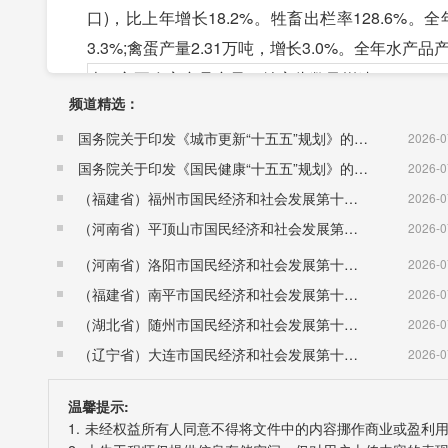
口)，比上年增长18.2%。牲畜出栏率128.6%。全
3.3%;禽蛋产量2.31万吨，增长3.0%。全年水产品
表1 主要农畜产品产量、牲畜头数及增速
频道精选：
指 标 名 称
单 位
2017
国务院关于印发《城市更新“十五五”规划》的通知（国发〔2026〕12号）
2026-0
粮食
吨
4 513 
国务院关于印发《国民健康“十五五”规划》的通知 （国发〔2026〕23号）
2026-0
#小麦
吨
119 0
（福建省）福州市国民经济和社会发展第十五个五年规划纲要
2026-0
稻谷
吨
374 2
（河南省）平顶山市国民经济和社会发展第十五个五年规划纲要
2026-0
玉米
吨
3 615 
大豆
吨
67 084
（河南省）洛阳市国民经济和社会发展第十五个五年规划纲要
2026-0
薯类
吨
70 988
（福建省）南平市国民经济和社会发展第十五个五年规划纲要
2026-0
肉类总产量
吨
243 1
（湖北省）随州市国民经济和社会发展第十五个五年规划纲要
2026-0
#猪肉
吨
91 507
（辽宁省）大连市国民经济和社会发展第十五个五年规划纲要
2026-0
牛肉
吨
27 041
温馨提示:
羊肉
吨
108 0
1. 未经权益所有人同意不得将文件中的内容挪作商业或盈利
禽蛋
吨
23 070