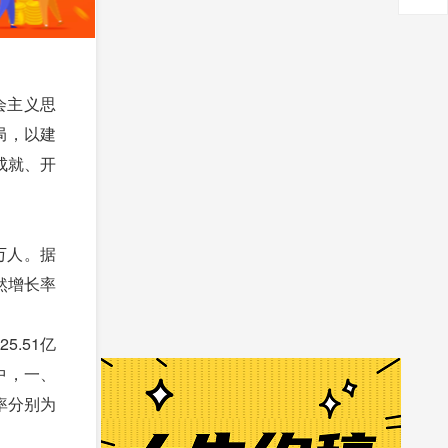
会主义思
局，以建
成就、开
6万人。据
自然增长率
.51亿
值中，一、
献率分别为