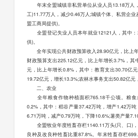
年末全盟城镇非私营单位从业人员13.18万人，
工)11.77万人，减少0.46万人;城镇个体、私营企
盟工商局提供)。
全盟登记失业人员本年就业12121人，其中：城
供)。
全年实现公共财政预算收入28.90亿元，比上年增长
财政预算支出225.12亿元，比上年增长3.7%，其中
元，比上年增长0.8%，其中：教育支出30.70亿元
19.72亿元，增长13.3%;农林水事务支出50.82亿
二、农业
全年粮食作物种植面积765.18千公顷。粮食总
0.2%，其中：稻谷产量37.42万吨，增产1.42万吨
6.71万吨，减产0.79万吨，下降10.6%;薯类产量7.
全盟牧业年度牲畜存栏1140.11万头(只、口)，比
良种及改良种牲畜比重87.8%。年末牲畜存栏699.