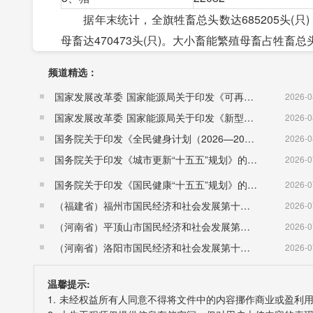
据年末统计，全旗牲畜总头数达685205头(只)，增
母畜达470473头(只)。大小畜能繁殖母畜占牲畜总
牲畜头数(日历年度)
频道精选：
指标
2017年
国家发展改革委 国家能源局关于印发《可再生能源发展“十五五”规划》的通知 （发改能源〔2026〕1067号）
2026-0
牲畜头数（头、只）
685205
国家发展改革委 国家能源局关于印发《新型电力系统建设“十五五”规划》的通知​ （发改能源〔2026〕942号）
2026-0
1、大牲畜
143469
国务院关于印发《全民健身计划（2026—2030年）》的通知 （国发〔2026〕26号）
2026-0
牛
104066
国务院关于印发《城市更新“十五五”规划》的通知（国发〔2026〕12号）
2026-0
马
39403
国务院关于印发《国民健康“十五五”规划》的通知 （国发〔2026〕23号）
2026-0
骆驼
700
（福建省）福州市国民经济和社会发展第十五个五年规划纲要
2026-0
2、小牲畜
528636
（河南省）平顶山市国民经济和社会发展第十五个五年规划纲要
2026-0
绵羊
494377
（河南省）洛阳市国民经济和社会发展第十五个五年规划纲要
2026-0
3、猪
12400
2017年，鲜奶总产量达170000吨，增长10.4%
温馨提示:
2017年，全旗农作物播种面积为24874公顷，增
1. 未经权益所有人同意不得将文件中的内容挪作商业或盈利