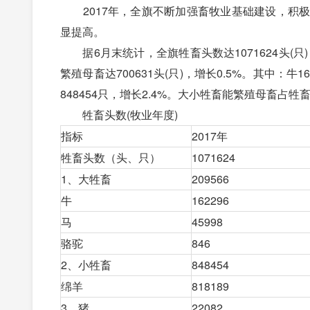
2017年，全旗不断加强畜牧业基础建设，积极
显提高。
据6月末统计，全旗牲畜头数达1071624头(只)，增
繁殖母畜达700631头(只)，增长0.5%。其中：牛162
848454只，增长2.4%。大小牲畜能繁殖母畜占牲畜
牲畜头数(牧业年度)
指标
2017年
牲畜头数（头、只）
1071624
1、大牲畜
209566
牛
162296
马
45998
骆驼
846
2、小牲畜
848454
绵羊
818189
3、猪
22082