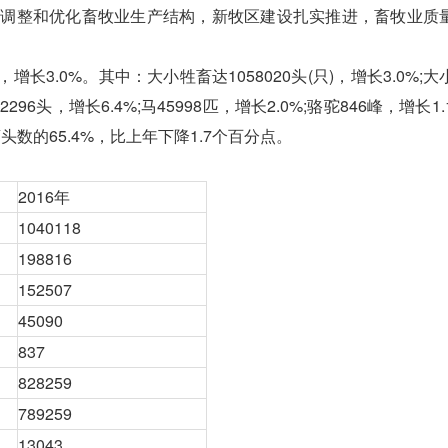
调整和优化畜牧业生产结构，新牧区建设扎实推进，畜牧业质
长3.0%。其中：大小牲畜达1058020头(只)，增长3.0%;
296头，增长6.4%;马45998匹，增长2.0%;骆驼846峰，增长1.
头数的65.4%，比上年下降1.7个百分点。
2016年
1040118
198816
152507
45090
837
828259
789259
13043