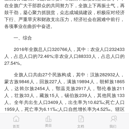
在全旗广大干部群众的共同努力下，全旗上下再振士气，再
鼓干劲，凝心聚力抓脱贫，众志成城搞建设，积极应对经济
下行、严重旱灾和财政支出压力，经济社会在困难中前行，
各项事业在曲折中奋进。
一、综合
2016年全旗总人口320766人，其中：农业人口232433
人，占总人口的72.46%;非农业人口88333人，占总人口的
27.54%。
全旗人口共由27个民族构成，其中：汉族282932人，
蒙古族9846人，回族227人，满族19894人，朝鲜族1865
人，达斡尔族2454人，鄂温克族2917人，鄂伦春族211
人，壮族33人，藏族15人，锡伯族239人，其他民族133
人。全年共出生人口3409人，出生率为10.62‰;死亡人口
1959人，死亡率为6.11‰;人口自然增长率为4.52‰。辖区
面积12063平方公里，其中：草原面积234.7万亩，其中可
利用210万亩。林地面积847.5万亩，森林覆盖率52.3%。水
类目
首页
文档
我们