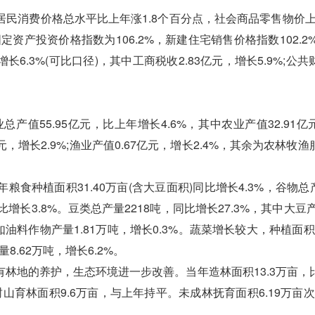
消费价格总水平比上年涨1.8个百分点，社会商品零售物价上涨
资产投资价格指数为106.2%，新建住宅销售价格指数102.2%
6.3%(可比口径)，其中工商税收2.83亿元，增长5.9%;公
值55.95亿元，比上年增长4.6%，其中农业产值32.91亿
7亿元，增长2.9%;渔业产值0.67亿元，增长2.4%，其余为农林牧
植面积31.40万亩(含大豆面积)同比增长4.3%，谷物总产量
增长3.8%。豆类总产量2218吨，同比增长27.3%，其中大豆产
油料作物产量1.81万吨，增长0.3%。蔬菜增长较大，种植面积4
量8.62万吨，增长6.2%。
地的养护，生态环境进一步改善。当年造林面积13.3万亩，
封山育林面积9.6万亩，与上年持平。未成林抚育面积6.19万亩次;