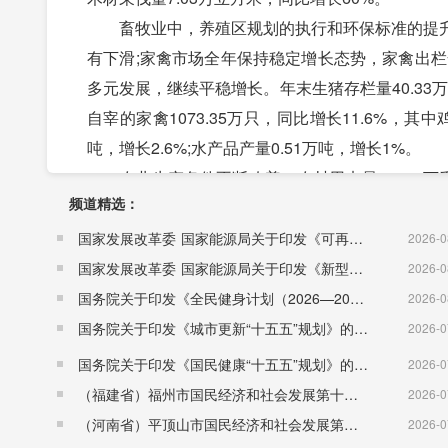
畜牧业中，养殖区规划的执行和环保标准的提升
有下滑;家禽市场全年保持稳定增长态势，家禽出
多元发展，继续平稳增长。年末生猪存栏量40.33万
自宰的家禽1073.35万只，同比增长11.6%，其中鸡
吨，增长2.6%;水产品产量0.51万吨，增长1%。
农业生产条件不断改善。农村用电量12958万千瓦
频道精选：
吨，同比下降0.3%;化肥施用量(折纯)1.94万吨，比
深化农业供给侧结构性改革。持续实施农业产业“
国家发展改革委 国家能源局关于印发《可再生能源发展“十五五”规划》的通知 （发改能源〔2026〕1067号）
2026-0
原产地保护产品，阳山成为国家生态原产地产品保
国家发展改革委 国家能源局关于印发《新型电力系统建设“十五五”规划》的通知​ （发改能源〔2026〕942号）
2026-0
认证4个。大力培育新型经营主体，新增农业企业21
国务院关于印发《全民健身计划（2026—2030年）》的通知 （国发〔2026〕26号）
2026-0
示范社1家、县级示范社3家、县级示范家庭农场9
国务院关于印发《城市更新“十五五”规划》的通知（国发〔2026〕12号）
2026-0
三、工业和建筑业
国务院关于印发《国民健康“十五五”规划》的通知 （国发〔2026〕23号）
2026-0
工业经济呈下降趋势。2018年全部工业实现增加值1
（福建省）福州市国民经济和社会发展第十五个五年规划纲要
2026-0
降8.7%。实现规模以上工业总产值13.83亿元，下降
（河南省）平顶山市国民经济和社会发展第十五个五年规划纲要
2026-0
5.5%;非公有工业产值12.33亿元，下降1%。19