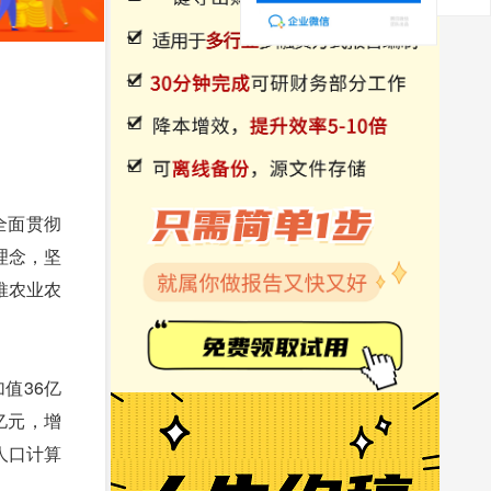
全面贯彻
理念，坚
推农业农
值36亿
5亿元，增
住人口计算