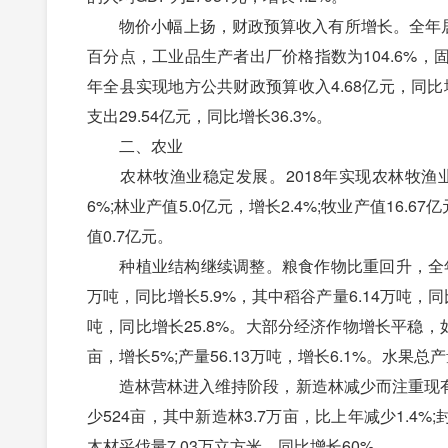
物价小幅上扬，财政预算收入有所增长。全年居民
百分点，工业品生产者出厂价格指数为104.6%，固定
年全县实现地方公共财政预算收入4.68亿元，同比增长
支出29.54亿元，同比增长36.3%。
二、农业
农林牧渔业稳定发展。2018年实现农林牧渔业总产
6%;林业产值5.0亿元，增长2.4%;牧业产值16.6
值0.7亿元。
种植业结构继续调整。粮食作物比重回升，全年粮食种
万吨，同比增长5.9%，其中稻谷产量6.14万吨，同比
吨，同比增长25.8%。大部分经济作物增长平稳，如
亩，增长5%;产量56.13万吨，增长6.1%。水果总产
造林营林进入维持阶段，新造林减少而注重现有林
少524亩，其中新造林3.7万亩，比上年减少1.4%;
木材采伐量7.03万立方米，同比增长60%。