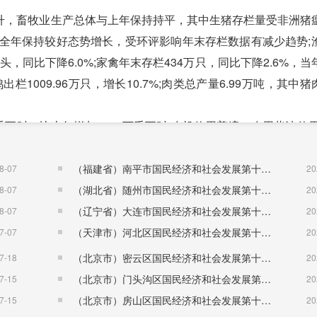
，畜牧业生产总体与上年保持持平，其中生猪存栏量受非洲猪
栏全年保持较好态势增长，受环评影响年末存栏数据有减少趋势;
头，同比下降6.0%;家禽年末存栏434万只，同比下降2.6%，
出栏1009.96万只，增长10.7%;肉类总产量6.99万吨，其中猪肉
时，比上年增加1582万千瓦时;农机使用普遍，农用柴油使用量
上年减少1.6%。
3+X”工程，发展特色产业。阳山鸡、淮山、西洋菜等6个产品
（福建省）南平市国民经济和社会发展第十五个五年规划纲要
8-07
20
护示范区。阳山鸡、西洋菜列入国家地理标志保护产品。新取得
（湖北省）随州市国民经济和社会发展第十五个五年规划纲要
8-07
20
家、合作社71家、家庭农场85家;新增市级重点农业龙头企业1
（辽宁省）大连市国民经济和社会发展第十五个五年规划纲要
8-07
20
家。
（天津市）河北区国民经济和社会发展第十五个五年规划纲要
7-07
20
（北京市）密云区国民经济和社会发展第十五个五年规划纲要
7-18
20
1.73亿元，同比下降1.5%，其中规模以上工业增加值5.26
（北京市）门头沟区国民经济和社会发展第十五个五年规划纲要
7-15
20
2.3%，其中轻工业产值4.63亿元，增长4.7%;重工业产值9.2
（北京市）房山区国民经济和社会发展第十五个五年规划纲要
7-15
20
家规模以上工业企业实现利润总额1.2亿元，同比下降11.4%。