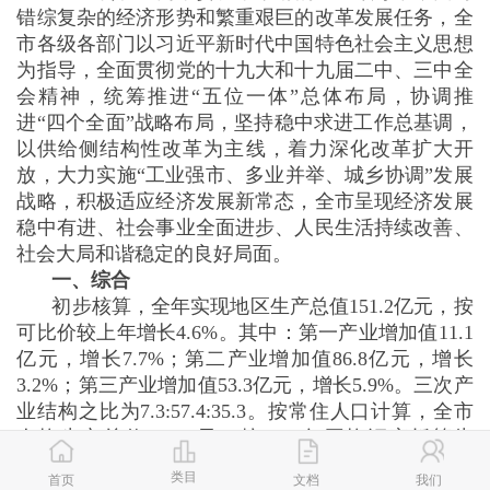
错综复杂的经济形势和繁重艰巨的改革发展任务，全
市各级各部门以习近平新时代中国特色社会主义思想
为指导，全面贯彻党的十九大和十九届二中、三中全
会精神，统筹推进“五位一体”总体布局，协调推
进“四个全面”战略布局，坚持稳中求进工作总基调，
以供给侧结构性改革为主线，着力深化改革扩大开
放，大力实施“工业强市、多业并举、城乡协调”发展
战略，积极适应经济发展新常态，全市呈现经济发展
稳中有进、社会事业全面进步、人民生活持续改善、
社会大局和谐稳定的良好局面。
一、综合
初步核算，全年实现地区生产总值151.2亿元，按
可比价较上年增长4.6%。其中：第一产业增加值11.1
亿元，增长7.7%；第二产业增加值86.8亿元，增长
3.2%；第三产业增加值53.3亿元，增长5.9%。三次产
业结构之比为7.3:57.4:35.3。按常住人口计算，全市
人均生产总值90562元，按2018年平均汇率折算为
13685美元。
类目
首页
文档
我们