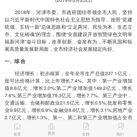
2018年，河津市委、市政府团结带领全市人民，坚持
以习近平新时代中国特色社会主义思想为指导，按照“党建
统领、五转一新”总体思路和“立足两河、民生为本、生态立
市、文化铸魂”的理念，围绕“全面建设开放智慧绿色文明幸
福新河津”奋斗目标，改革创新、奋发有为，不断巩固和拓
展高质量发展新局面，全市经济社会发展稳定向好。
一、综 合
经济增长：初步核算，全年全市生产总值237.1亿元，
按可比价格计算，比上年增长7.4%。其中：第一产业增加
值8.6亿元，增长3.0%;第二产业增加值149.2亿元，增长
7.6%;第三产业增加值79.3亿元，增长7.7%。第三产业中，
交通运输、仓储和邮政业21.5亿元，增长0.5%;批发和零售
业9.9亿元，增长6.9%;金融业8.6亿元，增长3.1%;房地产业
2.7亿元，增长1.3%。第一、第二和第三产业增加值占全市
生产总值的比重分别为3.6%、62.9%和33.5%，与上年同期
相比，一产下降0.3个百分点，二产上升1.2个百分点，三产
类目
首页
文档
我们