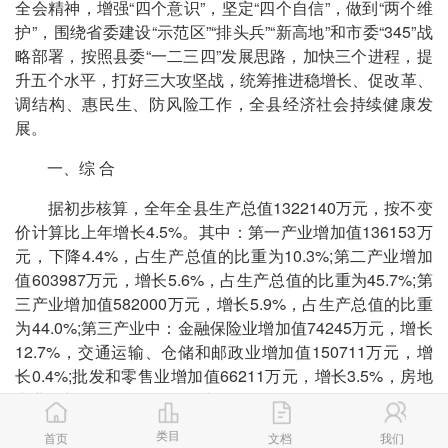
全会精神，增强“四个意识”，坚定“四个自信”，做到“两个维
护”，围绕省委建设“示范区”“排头兵”“新高地”和市委“345”战
略部署，按照县委“一二三四”发展思路，加快三个进程，提
升五个水平，打好三大攻坚战，统筹推进稳增长、促改革、
调结构、惠民生、防风险工作，全县经济社会持续健康发
展。
一、综 合
据初步核算，全年全县生产总值1322140万元，按不变
价计算比上年增长4.5%。其中：第一产业增加值136153万
元，下降4.4%，占生产总值的比重为10.3%;第二产业增加
值603987万元，增长5.6%，占生产总值的比重为45.7%;第
三产业增加值582000万元，增长5.9%，占生产总值的比重
为44.0%;第三产业中：金融保险业增加值74245万元，增长
12.7%，交通运输、仓储和邮政业增加值150711万元，增
长0.4%;批发和零售业增加值66211万元，增长3.5%，房地
产业增加值80948万元，增长6.1% 。
类目
图1 2014-2018年全县生产总值及其增长速度
首页
文档
我们