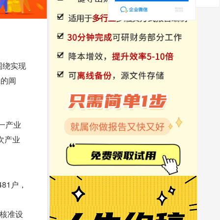
围绕实现
胆的阊
第一产业
三次产业
81户，
元核准设