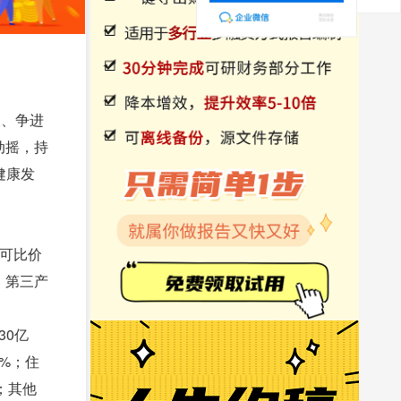
破、争进
动摇，持
健康发
按可比价
；第三产
30亿
5%；住
%；其他