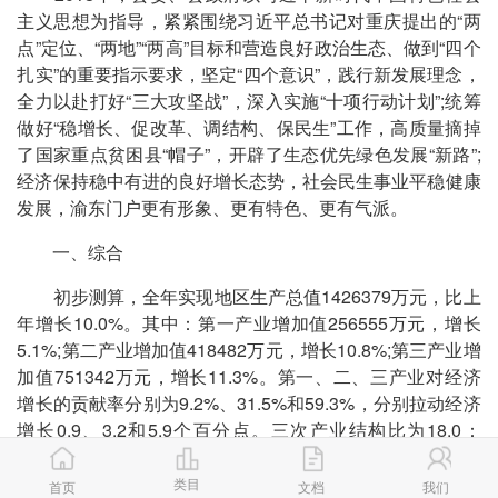
主义思想为指导，紧紧围绕习近平总书记对重庆提出的“两
点”定位、“两地”“两高”目标和营造良好政治生态、做到“四个
扎实”的重要指示要求，坚定“四个意识”，践行新发展理念，
全力以赴打好“三大攻坚战”，深入实施“十项行动计划”;统筹
做好“稳增长、促改革、调结构、保民生”工作，高质量摘掉
了国家重点贫困县“帽子”，开辟了生态优先绿色发展“新路”;
经济保持稳中有进的良好增长态势，社会民生事业平稳健康
发展，渝东门户更有形象、更有特色、更有气派。
一、综合
初步测算，全年实现地区生产总值1426379万元，比上
年增长10.0%。其中：第一产业增加值256555万元，增长
5.1%;第二产业增加值418482万元，增长10.8%;第三产业增
加值751342万元，增长11.3%。第一、二、三产业对经济
增长的贡献率分别为9.2%、31.5%和59.3%，分别拉动经济
增长0.9、3.2和5.9个百分点。三次产业结构比为18.0：
29.3：52.7。按常住人口计算，全县人均地区生产总值
31871元，比上年增长11.1%。
类目
首页
文档
我们