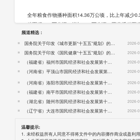
全年粮食作物播种面积14.36万公顷，比上年减少0.
种面积2.01万公顷，增加0.14万公顷；莜麦播种面积
频道精选：
万公顷。
国务院关于印发《城市更新“十五五”规划》的通知（国发〔2026〕12号）
2026-0
全年粮食总产量45万吨，比上年增产8万吨。其中，小麦
国务院关于印发《国民健康“十五五”规划》的通知 （国发〔2026〕23号）
2026-0
豆产量1.5万吨，减产0.6万吨；马铃薯产量20.37
（福建省）福州市国民经济和社会发展第十五个五年规划纲要
2026-0
15.74万吨，增产4.1万吨；蔬菜产量60.51万吨，
（河南省）平顶山市国民经济和社会发展第十五个五年规划纲要
2026-0
（河南省）洛阳市国民经济和社会发展第十五个五年规划纲要
2026-0
全年羊肉产量14.94万吨，比上年下降7.2%；牛肉产
（福建省）南平市国民经济和社会发展第十五个五年规划纲要
2026-0
0.08万吨，增长7.4%；禽蛋产量0.62吨，增长2.3
（湖北省）随州市国民经济和社会发展第十五个五年规划纲要
2026-0
只，比上年下降3.2%。其中，羊存栏1108.96万只，
（辽宁省）大连市国民经济和社会发展第十五个五年规划纲要
2026-0
45.4%。
温馨提示:
1. 未经权益所有人同意不得将文件中的内容挪作商业或盈利
三、工业和建筑业