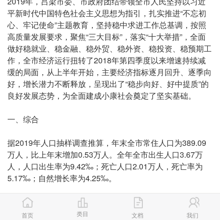
2019年，吕梁市委、市政府团结带领全市人民坚持以习近
平新时代中国特色社会主义思想为指引，扎实推进“不忘初
心、牢记使命”主题教育，坚持稳中求进工作总基调，按照
高质量发展要求，聚焦“三大目标”，落实“十大举措”，全面
做好稳就业、稳金融、稳外贸、稳外资、稳投资、稳预期工
作，全市经济运行扭转了2018年第四季度以来增速持续减
缓的局面，从上半年开始，主要经济指标逐月回升、逐季向
好，增长潜力不断释放，呈现出了“稳步向好、好中提质”的
良好发展态势，为全面建成小康社会奠定了坚实基础。
一、综合
据2019年人口抽样调查推算，年末全市常住人口为389.09
万人，比上年末增加0.53万人。全年全市出生人口3.67万
人，人口出生率为9.42‰；死亡人口2.01万人，死亡率为
5.17‰；自然增长率为4.25‰。
初步核算，全年实现地区生产总值1512.1亿元，按不变价格
计算，同比增长5.7%。其中，第一产业增加值69.7亿元，
类目
首页
文档
我们