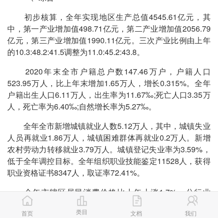
初步核算，全年实现地区生产总值4545.61亿元，其
中，第一产业增加值498.71亿元，第二产业增加值2056.79
亿元，第三产业增加值1990.11亿元。三次产业比例由上年
的10.3:48.2:41.5调整为11.0:45.2:43.8。
2020年末全市户籍总户数147.46万户，户籍人口
523.95万人，比上年末增加1.65万人，增长0.315%。全年
户籍出生人口6.11万人，出生率为11.67‰;死亡人口3.35万
人，死亡率为6.40‰;自然增长率为5.27‰。
全年全市新增城镇就业人数5.12万人，其中，城镇失业
人员再就业1.86万人，城镇困难群体再就业0.2万人。新增
农村劳动力转移就业3.79万人。城镇登记失业率为3.59%，
低于全年调控目标。全年组织职业技能鉴定11528人，获得
职业资格证书8347人，取证率72.41%。
全年市辖区居民消费价格比上年上涨1.7%，分行业
看，食品烟酒类价格上涨6.6%，衣着类价格下降1.6%，居
类目
首页
文档
我们
住类价格下降0.5%，生活用品及服务价格类下降0.9%，交