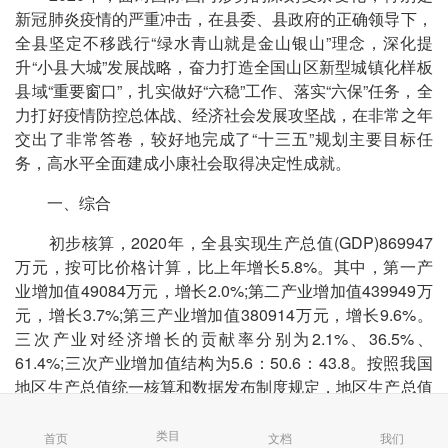
新冠肺炎疫情的严重冲击，在县委、县政府的正确领导下，
全县坚定不移践行“绿水青山就是金山银山”理念，深化提
升“小县大城”发展战略，奋力打造全国山区新型城镇化样板
县域“重要窗口”，扎实做好“六稳”工作、落实“六保”任务，全
力打好疫情防控总体战、经济社会发展攻坚战，在非常之年
交出了非常答卷，较好地完成了“十三五”规划主要目标任
务，高水平全面建成小康社会取得决定性成就。
一、综合
初步核算，2020年，全县实现生产总值(GDP)869947
万元，按可比价格计算，比上年增长5.8%。其中，第一产
业增加值49084万元，增长2.0%;第二产业增加值439949万
元，增长3.7%;第三产业增加值380914万元，增长9.6%。
三次产业对经济增长的贡献率分别为2.1%、36.5%、
61.4%;三次产业增加值结构为5.6：50.6：43.8。按照我国
地区生产总值统一核算和数据发布制度规定，地区生产总值
核算包括初步核算和最终核实两个步骤。经最终核实，
2019年，全县生产总值现价总量为827869万元，按可比价
类目
首页
文档
我们