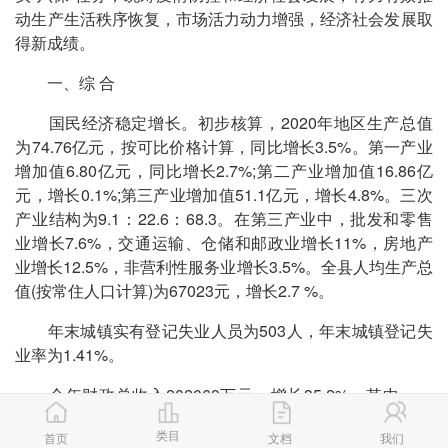
动生产生活秩序恢复，市场活力动力增强，经济社会发展取
得新成绩。
一、综 合
国民经济稳定增长。初步核算，2020年地区生产总值
为74.76亿元，按可比价格计算，同比增长3.5%。第一产业
增加值6.80亿元，同比增长2.7%;第二产业增加值16.86亿
元，增长0.1%;第三产业增加值51.1亿元，增长4.8%。三次
产业结构为9.1：22.6：68.3。在第三产业中，批发和零售
业增长7.6%，交通运输、仓储和邮政业增长11%，房地产
业增长12.5%，非营利性服务业增长3.5%。全县人均生产总
值(按常住人口计算)为67023元，增长2.7 %。
年末城镇实有登记失业人员为503人，年末城镇登记失
业率为1.41%。
全年财政总收入202063万元，增长35.2%，其中，一
般公共预算收入为89586万元，增长28.4%。在一般公共预
类目
首页
文档
我们
算收入中，国内增值税16952万元，改征增值税27360万