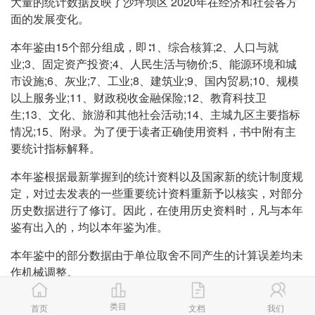
大量的统计数据反映了沙坪坝区 2020年在经济和社会各方
面的发展变化。
本年鉴由15个部分组成，即∶1、综合核算;2、人口与就
业;3、固定资产投资;4、人民生活与物价;5、能源环境和城
市设施;6、灰业;7、工业;8、建筑业;9、国内贸易;10、规模
以上服务业;11、财政税收金融保险;12、教育科技卫
生;13、文化、旅游和其他社会活动;14、主城九区主要指标
情况;15、附录。为了便于读者正确使用资料，书中附有主
要统计指标解释。
本年鉴根据最新掌握到的统计资料以及国家新的统计制度规
定，对过去发表的一些重要统计资料重新予以核实，对部分
历史数据进行了修订。因此，在使用历史资料时，凡与本年
鉴有出入的，均以本年鉴为准。
本年鉴中的部分数据由于单位取舍不同产生的计算误差均未
作机械调整。
根据重庆市统计局的要求，从2003年起编纂的《统计年
类目
首页
文档
我们