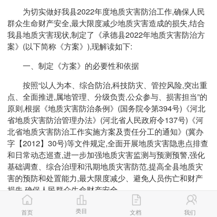
为切实做好我县2022年度地质灾害防治工作,确保人民
群众生命财产安全,最大限度减少地质灾害造成的损失,结合
我县地质灾害现状,制定了《承德县2022年地质灾害防治方
案》(以下简称《方案》),现解读如下:
一、制定《方案》的必要性和依据
按照“以人为本、综合防治,科技防灾、管控风险,突出重
点、全面推进,属地管理、分级负责,公众参与、损害担当”的
原则,根据《地质灾害防治条例》(国务院令第394号)《河北
省地质灾害防治管理办法》(河北省人民政府令137号)《河
北省地质灾害防治工作实施方案及责任分工的通知》(冀办
字【2012】30号)等文件规定,全面开展地质灾害隐患点排查
和日常动态巡查,进一步加强地质灾害监测与预测预警,强化
基础调查、综合治理和汛期地质灾害防范,提高全县地质灾
害的预防和处置能力,最大限度减少、避免人员伤亡和财产
损失,确保人民群众生命财产安全。
二、主要意义
类目
首页
文档
我们