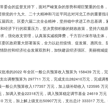
人大常委会的监督支持下，面对严峻复杂的形势和艰巨繁重的任务
贯彻党的十九大、二十大精神和习近平同志对河北工作的重要指
五届四次、区委六届二次全会精神，坚持稳中求进工作总基调，
控和经济下行的双重压力，坚决贯彻积极的财政政策，坚持六稳
要求，强化收支管理，认真落实减税降费，千方百计保市场主体
区委区政府重大部署落实，全力以赴控疫情、促发展、惠民生、
取疫情防控和经济社会发展双胜利，加快建设经济强区、美丽桃城
的2022 年全区一般公共预算收入预算为 158439 万元，
算支出调整预算为 297711 万元，完成支出282410万元，完成
级一般公共预算收入177357 万元，加上级补助收入 123595 万
万元，加调入资金22318万元，调入预算稳定调节基金 24619 万
10 万元，加上解上级支出50907万元，支出总计 333317 万元