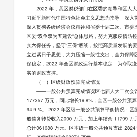
2022 年，我区财税部门在区委的领导和区
习近平新时代中国特色社会主义思想为指导，深入
深入贯彻各级经济会议精神和省委十届二次、市委
区委“双争双为五建设”总体思路，努力克服疫情防
实六保任务，坚守“三保”底线，按照高质量发展的
立过紧日子思想，大力压缩一般性支出，全力保障
保稳定，2022 年全区财政运行基本稳定，为夺
实的财政支撑。
（一）区级财政预算完成情况
——一般公共预算完成情况区七届人大二次会议批准
177357 万元，同比增长19.8%；全区一般公共预
94.9 %。 2022 年区级一般公共预算平衡情况：区
般债务转贷收入2000 万元，加上年结余 11799 
总计361688 万元。区本级一般公共预算支出 2824
抵，区级结转结余28371 万元。