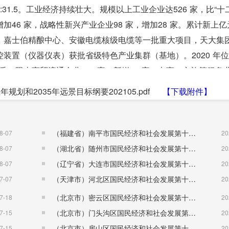
9:31.5。工业经济持续壮大。规模以上工业企业达526 家，比“十
增加46 家，战略性新兴产业企业98 家，增加28 家。累计新上
面、嘉士伯精酿中心、安徽电缆核级电缆等一批重大项目，天大集
装置（仪器仪表）获批省级特色产业集群（基地）。2020 年
质。限上商贸流通企业190 家，新增80 家，电商、文旅等服务
，获评全省农村电商巩固提升示范县，滁州市唯一。龙岗社区获批全国
和2035年远景目标纲要202105.pdf
【下载附件】
）一期等一批文旅项目。现代农业增量提效。粮食总产稳定在80
第一，成功进入全省农产品加工业20 强县行列。“三品一标”农
程”加快实施。
（福建省）南平市国民经济和社会发展第十五个五年规划纲要
8-07
20
推进，与中科院、国机集团、上海交大等知名高校院所合作共建
（湖北省）随州市国民经济和社会发展第十五个五年规划纲要
8-07
20
1 家，规上企业研发经费投入强度达到2.23%，每万人拥有发明专
（辽宁省）大连市国民经济和社会发展第十五个五年规划纲要
8-07
20
“专精特新”企业30家，总数达54 家，其中缸盖公司、安徽电
（天津市）河北区国民经济和社会发展第十五个五年规划纲要
7-07
20
能装备及仪表研究院建设扎实推进，人才科创城、科技大市场投
（北京市）密云区国民经济和社会发展第十五个五年规划纲要
7-18
20
150 余家，“天长汇”“奇客营”等国家级众创空间累计入驻团队
（北京市）门头沟区国民经济和社会发展第十五个五年规划纲要
7-15
20
十强县，引才引智力度不断加大，创新创业氛围日益浓厚。
（北京市）房山区国民经济和社会发展第十五个五年规划纲要
7-15
20