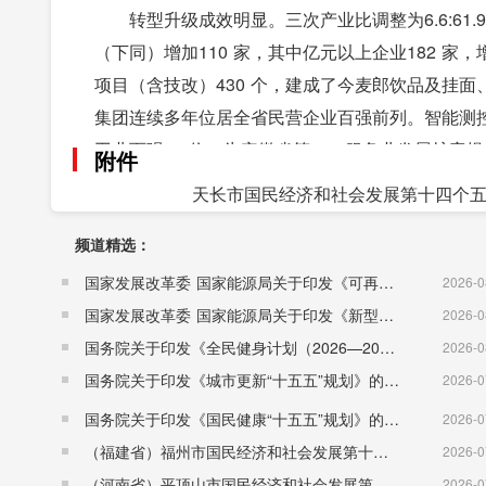
转型升级成效明显。三次产业比调整为6.6:61.
（下同）增加110 家，其中亿元以上企业182 家，
项目（含技改）430 个，建成了今麦郎饮品及挂
集团连续多年位居全省民营企业百强前列。智能测控
工业百强57 位，为安徽省第一。服务业发展扩容提
附件
面提速，电商企业由1200 家增加到4000 家
天长市国民经济和社会发展第十四个五年规划
村旅游重点村，建成江淮分水岭国家风景道（天长段
频道精选：
以上，农产品加工企业数和产值均保持滁州市县级双
120 个，获批创建国家级现代农业产业园，“十大工
国家发展改革委 国家能源局关于印发《可再生能源发展“十五五”规划》的通知 （发改能源〔2026〕1067号）
2026-0
发展动能持续增强。政产学研“天长模式”深入
国家发展改革委 国家能源局关于印发《新型电力系统建设“十五五”规划》的通知​ （发改能源〔2026〕942号）
2026-0
机构11 家。高新技术企业发展到162 家，新增11
国务院关于印发《全民健身计划（2026—2030年）》的通知 （国发〔2026〕26号）
2026-0
件，成为全省首批创新型县（市）建设单位。新增省级
国务院关于印发《城市更新“十五五”规划》的通知（国发〔2026〕12号）
2026-0
宁集团荣获“国家级专精特新小巨人企业”称号。智
国务院关于印发《国民健康“十五五”规划》的通知 （国发〔2026〕23号）
2026-0
国家级科技孵化器市高新技术创业服务中心累计孵化企业
（福建省）福州市国民经济和社会发展第十五个五年规划纲要
2026-0
家。连续举办30 届人才科技节，获评省人才工作
（河南省）平顶山市国民经济和社会发展第十五个五年规划纲要
2026-0