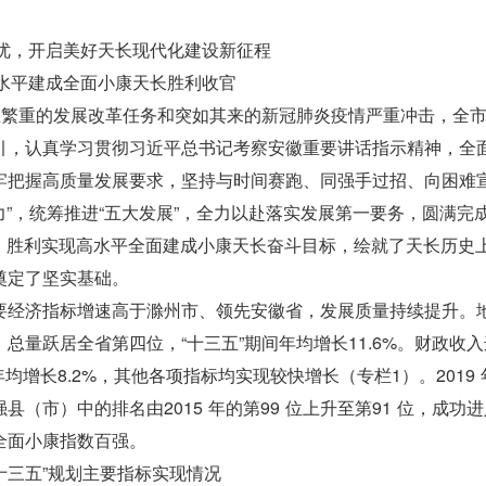
创优，开启美好天长现代化建设新征程
高水平建成全面小康天长胜利收官
巨繁重的发展改革任务和突如其来的新冠肺炎疫情严重冲击，全
引，认真学习贯彻习近平总书记考察安徽重要讲话指示精神，全
牢把握高质量发展要求，坚持与时间赛跑、同强手过招、向困难
力”，统筹推进“五大发展”，全力以赴落实发展第一要务，圆满完成
务，胜利实现高水平全面建成小康天长奋斗目标，绘就了天长历史
奠定了坚实基础。
要经济指标增速高于滁州市、领先安徽省，发展质量持续提升。
大关，总量跃居全省第四位，“十三五”期间年均增长11.6%。财政收
年均增长8.2%，其他各项指标均实现较快增长（专栏1）。2019
（市）中的排名由2015 年的第99 位上升至第91 位，成功
全面小康指数百强。
“十三五”规划主要指标实现情况