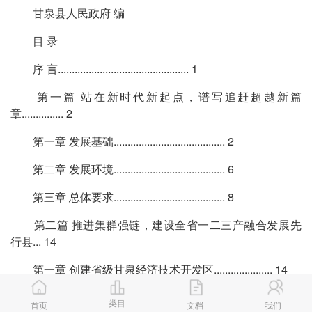
甘泉县人民政府 编
目 录
序 言............................................... 1
第一篇 站在新时代新起点，谱写追赶超越新篇
章............... 2
第一章 发展基础........................................ 2
第二章 发展环境........................................ 6
第三章 总体要求........................................ 8
第二篇 推进集群强链，建设全省一二三产融合发展先
行县... 14
第一章 创建省级甘泉经济技术开发区..................... 14
第二章 加快释放工业产能............................... 17
类目
首页
文档
我们